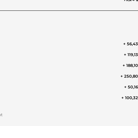
+ 56,4
+ 119,1
+ 188,1
+ 250,8
+ 50,1
+ 100,3
nt