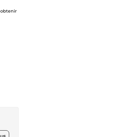
 obtenir
$US