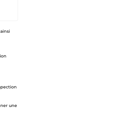
ainsi
ion
spection
ainer une