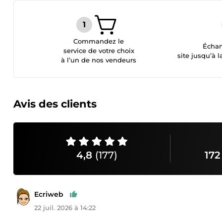
Commandez le
Échan
service de votre choix
site jusqu’à l
à l’un de nos vendeurs
Avis des clients
4,8
(177)
172
Ecriweb
22 juil. 2026 à 14:22