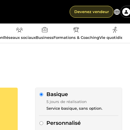
Devenez vendeur
on
Réseaux sociaux
Business
Formations & Coaching
Vie quotidienn
Basique
5 jours de réalisation
Service basique, sans option.
Personnalisé