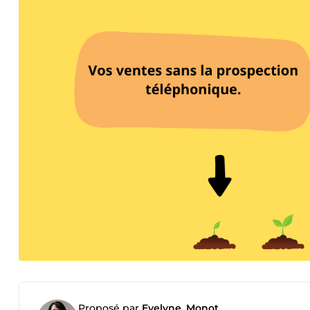
Proposé par
Evelyne_Monot