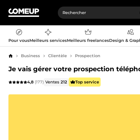
Pour vous
Meilleurs services
Meilleurs freelances
Design & Gra
Business
Clientèle
Prospection
Accueil
Je vais gérer votre prospection téléph
4,8
(177)
Ventes
212
Top service