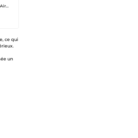
king
, ce qui
érieux.
mée un