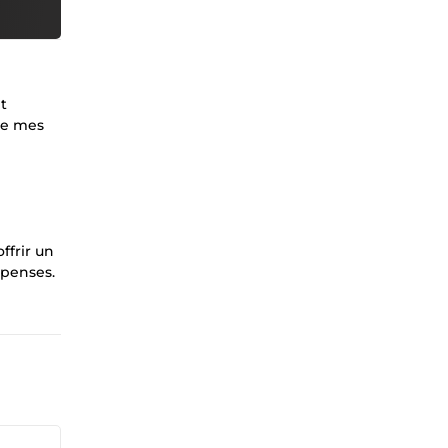
t
 de mes
ffrir un
mpenses.