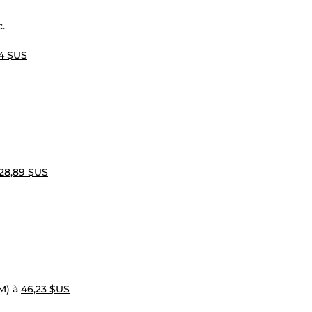
.
34 $US
28,89 $US
M) à
46,23 $US