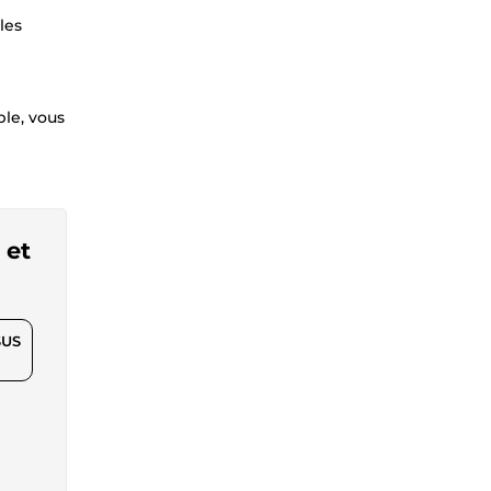
les
ple, vous
 et
$US