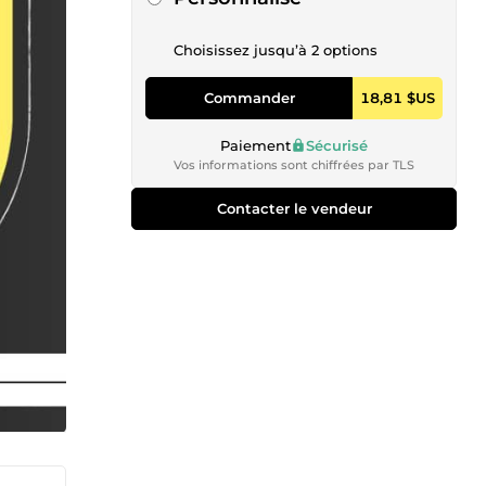
Choisissez jusqu’à 2 options
Commander
18,81 $US
Paiement
Sécurisé
Vos informations sont chiffrées par TLS
Contacter le vendeur