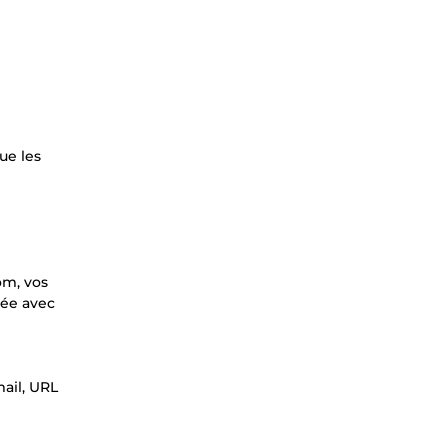
ue les
om, vos
sée avec
ail, URL