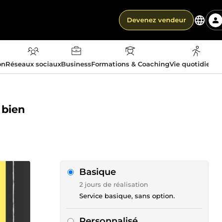
Devenez vendeur
on
Réseaux sociaux
Business
Formations & Coaching
Vie quotidienn
 bien
Basique
2 jours de réalisation
Service basique, sans option.
Personnalisé