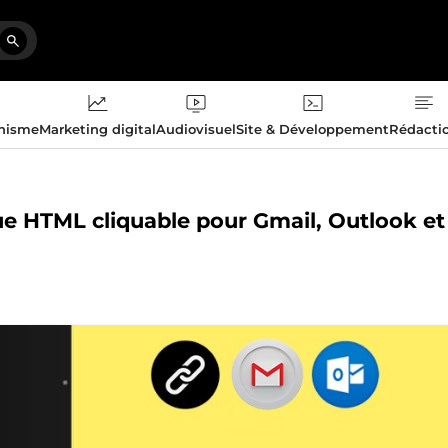
phisme
Marketing digital
Audiovisuel
Site & Développement
Rédacti
que HTML cliquable pour Gmail, Outlook et