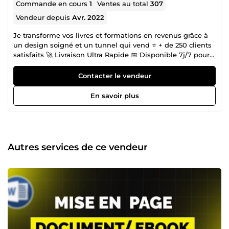
Commande en cours
1
Ventes au total
307
Vendeur depuis
Avr. 2022
Je transforme vos livres et formations en revenus grâce à
un design soigné et un tunnel qui vend ⭐ + de 250 clients
satisfaits 🚀 Livraison Ultra Rapide 📅 Disponible 7j/7 pour
vous aider. Je suis Crépin, graphiste spécialisé en
autoédition et funnel builder depuis plus de 5 ans. J’aide
Contacter le vendeur
les auteurs, formateurs et entrepreneurs à vendre
facilement leurs livres et formations grâce à un design
En savoir plus
professionnel et un système de vente efficace et
automatique. Avec mon équipe, nous vous faisons gagner
du temps et générer plus de ventes, sans complication
technique. L'équipe est composée de : 2 Graphistes
professionnels dont moi même 1 Monteur Vidéo 1
Autres services de ce vendeur
Développeurs web spécialisé en WordPress &amp; Shopify
1 Spécialiste en publicité Facebook, Instagram &amp;
Amazon Nous sommes spécialisés dans la : ✅ Mise en
page professionnelle de votre livre ou document : une
structure claire et élégante pour une lecture fluide,
adaptée aux livres brochés et Kindle; ✅ Création de
couvertures impactantes : des visuels soignés et adaptés à
l'essence du livre; ✅ Mise en ligne de votre livre sur