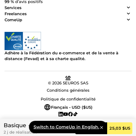
99 %
d’avis positifs
Services
Freelances
ComeUp
Adhère à la Fédération du e-commerce et de la vente à
distance (Fevad) et à sa charte qualité.
© 2026 5EUROS SAS
Conditions générales
Politique de confidentialité
Français • USD ($US)
Basique
Switch to ComeUp in English.
Commander
25,03 $US
2 j de réalisation