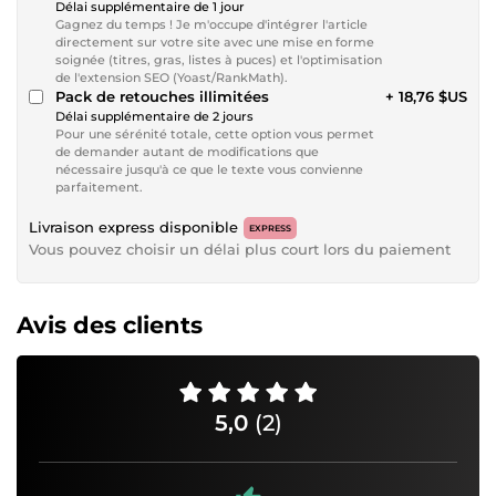
Délai supplémentaire de 1 jour
Gagnez du temps ! Je m'occupe d'intégrer l'article
directement sur votre site avec une mise en forme
soignée (titres, gras, listes à puces) et l'optimisation
de l'extension SEO (Yoast/RankMath).
Pack de retouches illimitées
+ 18,76 $US
Délai supplémentaire de 2 jours
Pour une sérénité totale, cette option vous permet
de demander autant de modifications que
nécessaire jusqu'à ce que le texte vous convienne
parfaitement.
Livraison express disponible
EXPRESS
Vous pouvez choisir un délai plus court lors du paiement
Avis des clients
5,0
(2)