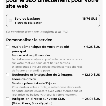
pour le SEO directement pour votre
site web
pour 17,29 $US
Service basique
18,76 $US
3 jours de réalisation
Ce vendeur n’est pas assujetti à la TVA.
Personnaliser le service
Audit sémantique de votre mot-clé
+ 6,25 $US
principal
Pas de délai supplémentaire
Je réalise une analyse approfondie de la concurrence
sur votre mot-clé pour identifier les termes
stratégiques à inclure afin de maximiser vos chances
de figurer en première page.
Recherche et intégration de 2 images
+ 12,50 $US
libres de droits
Délai supplémentaire de 30 jours
Pour illustrer votre article, je sélectionne des visuels
de haute qualité en accord avec votre thématique et
j'optimise les balises "Alt" pour le référencement.
Intégration directe sur votre CMS
+ 25,01 $US
(WordPress, Shopify, etc.)