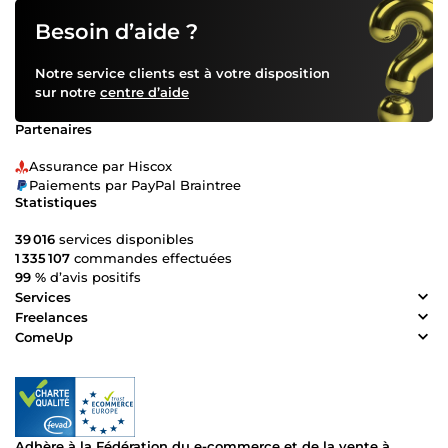
Besoin d’aide ?
Notre service clients est à votre disposition
sur notre
centre d’aide
Partenaires
Assurance par Hiscox
Paiements par PayPal Braintree
Statistiques
39 016
services disponibles
1 335 107
commandes effectuées
99 %
d’avis positifs
Services
Freelances
ComeUp
Adhère à la Fédération du e-commerce et de la vente à