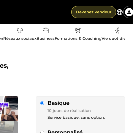
Devenez vendeur
on
Réseaux sociaux
Business
Formations & Coaching
Vie quotidienn
es,
Basique
10 jours de réalisation
Service basique, sans option.
Personnalisé