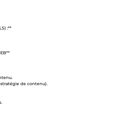
) :**
EB**
ntenu.
stratégie de contenu).
.