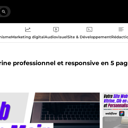
phisme
Marketing digital
Audiovisuel
Site & Développement
Rédacti
trine professionnel et responsive en 5 pag