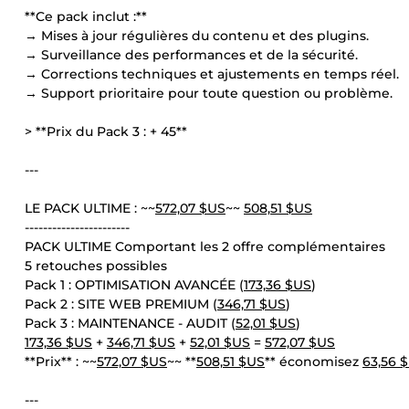
**Ce pack inclut :**
→ Mises à jour régulières du contenu et des plugins.
→ Surveillance des performances et de la sécurité.
→ Corrections techniques et ajustements en temps réel.
→ Support prioritaire pour toute question ou problème.
> **Prix du Pack 3 : + 45**
---
LE PACK ULTIME : ~~
572,07 $US
~~
508,51 $US
-----------------------
PACK ULTIME Comportant les 2 offre complémentaires
5 retouches possibles
Pack 1 : OPTIMISATION AVANCÉE (
173,36 $US
)
Pack 2 : SITE WEB PREMIUM (
346,71 $US
)
Pack 3 : MAINTENANCE - AUDIT (
52,01 $US
)
173,36 $US
+
346,71 $US
+
52,01 $US
=
572,07 $US
**Prix** : ~~
572,07 $US
~~ **
508,51 $US
** économisez
63,56 
---