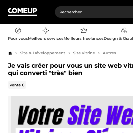
Pour vous
Meilleurs services
Meilleurs freelances
Design & Gra
Site & Développement
Site vitrine
Autres
Accueil
Je vais créer pour vous un site web vi
qui converti "très" bien
Vente
0