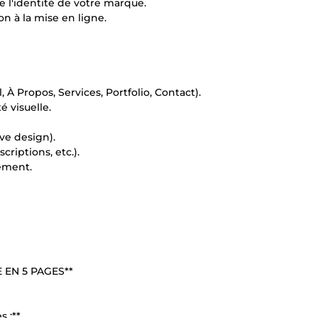
e l'identité de votre marque.
n à la mise en ligne.
 À Propos, Services, Portfolio, Contact).
 visuelle.
ve design).
riptions, etc.).
gement.
 EN 5 PAGES**
s :**