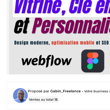
Proposé par
Gabin_Freelance
•
Votre business
Ventes au total
15