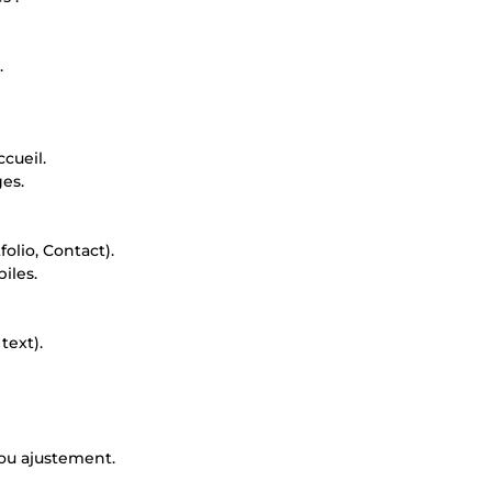
.
cueil.
ges.
olio, Contact).
iles.
text).
ou ajustement.