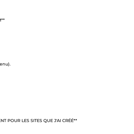
**
enu).
T POUR LES SITES QUE J'AI CRÉÉ**