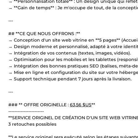
→ **Personnalisation totale** : Un design unique qui reflèt
→ **Gain de temps** : Je m'occupe de tout, de la conceptio
---
## **CE QUE NOUS OFFRONS :**
→ Conception d'un site web vitrine en **5 pages** (Accueil,
→ Design moderne et personnalisé, adapté à votre identité
→ Intégration de vos contenus (textes, images, vidéos).
→ Optimisation pour les mobiles et les tablettes (responsi
→ Intégration des bonnes pratiques SEO (balises, méta-desc
→ Mise en ligne et configuration du site sur votre héber
→ Support technique pendant 7 jours après la livraison.
---
### ** OFFRE ORIGINELLE :
63,56 $US
**
-----------------------
**SERVICE ORIGINEL DE CRÉATION D'UN SITE WEB VITRINE
3 retouches possibles
**Le service originel sera exécuté selon les étapes suivante