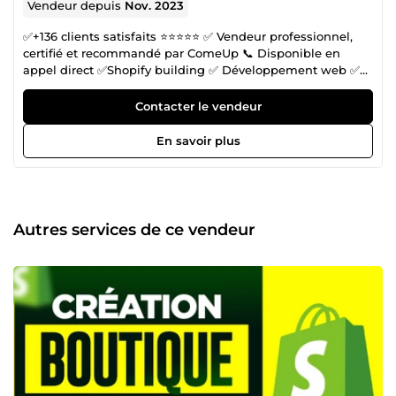
Vendeur depuis
Nov. 2023
✅+136 clients satisfaits ⭐⭐⭐⭐⭐ ✅ Vendeur professionnel,
certifié et recommandé par ComeUp 📞 Disponible en
appel direct ✅Shopify building ✅ Développement web ✅
Funnel building ✅ Media Buying ✅ Graphisme ✅ Montage
vidéo ✅ Référencement SEO Je suis Shopify Builder, Web
Contacter le vendeur
designer et créateur de Net_Succes, une agence
marketing 360. Avec mon équipe, nous avons contribué à
En savoir plus
plus de 100 projets différents. Peu importe votre domaine
ou votre niche, nous sommes en mesure de vous
accompagner à atteindre vos objectifs. Mon équipe est
composée de : ✅2 Graphistes ✅2 Développeur Web ✅1
Funnel Builder ✅1 Copywriter ✅1 Monteur Vidéo ✅1 Media
Autres services de ce vendeur
Buyer Nous mettons en commun nos compétences et
expertises pour vous aider à atteindre vos objectifs en
offrant des services générant des résultats concrets et
assurant un fonctionnement optimal de votre activité. 📞
Prenons contact dès aujourd’hui pour échanger de vive
voix sur votre projet et vos objectifs. Au plaisir de
collaborer avec vous !