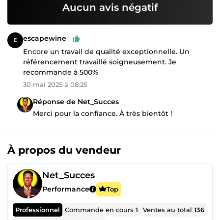
Aucun avis négatif
escapewine
Encore un travail de qualité exceptionnelle. Un
référencement travaillé soigneusement. Je
recommande à 500%
30 mai 2025 à 08:25
Réponse de Net_Succes
Merci pour la confiance. À très bientôt !
À propos du vendeur
Net_Succes
Performance
Top
Professionnel
Commande en cours
1
Ventes au total
136