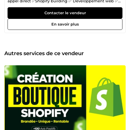
appel direct ✅Shopify building ✅ Développement web ✅
Funnel building ✅ Media Buying ✅ Graphisme ✅ Montage
vidéo ✅ Référencement SEO Je suis Shopify Builder, Web
Contacter le vendeur
designer et créateur de Net_Succes, une agence
marketing 360. Avec mon équipe, nous avons contribué à
En savoir plus
plus de 100 projets différents. Peu importe votre domaine
ou votre niche, nous sommes en mesure de vous
accompagner à atteindre vos objectifs. Mon équipe est
composée de : ✅2 Graphistes ✅2 Développeur Web ✅1
Funnel Builder ✅1 Copywriter ✅1 Monteur Vidéo ✅1 Media
Autres services de ce vendeur
Buyer Nous mettons en commun nos compétences et
expertises pour vous aider à atteindre vos objectifs en
offrant des services générant des résultats concrets et
assurant un fonctionnement optimal de votre activité. 📞
Prenons contact dès aujourd’hui pour échanger de vive
voix sur votre projet et vos objectifs. Au plaisir de
collaborer avec vous !