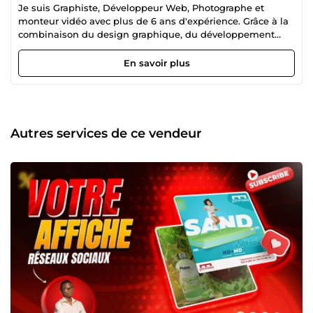
Je suis Graphiste, Développeur Web, Photographe et
monteur vidéo avec plus de 6 ans d'expérience. Grâce à la
combinaison du design graphique, du développement
web et de la photographie professionnelle, je crée des
solutions visuelles efficaces pour renforcer votre marque et
En savoir plus
capturer l'attention de votre public. Pourquoi Choisir Mes
Services : 🔹 Design Graphique Créatif : Création de logos,
identités visuelles, infographies et animations
publicitaires. 🔹 Développement Web : En tant que
spécialiste WordPress, je conçois des sites web optimisés
Autres services de ce vendeur
SEO, responsives et performants. 🔹Compétences : -Adobe
Creative Suite (Photoshop, Illustrator, InDesign, XD) -
Développement Web (WordPress, HTML, CSS, JavaScript)
Ce que Vous Gagnerez : -Créations visuelles originales et
percutantes -Un site web performant, optimisé pour le
SEO -Une collaboration fluide et un service client réactif Je
suis entièrement engagé dans le succès de vos projets
avec des résultats impactants. 🚀