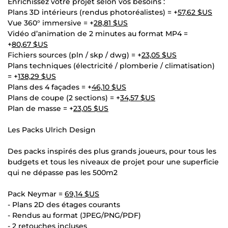
Enrichissez votre projet selon vos besoins :
Plans 3D intérieurs (rendus photoréalistes) = +
57,62 $US
Vue 360° immersive = +
28,81 $US
Vidéo d’animation de 2 minutes au format MP4 =
+
80,67 $US
Fichiers sources (pln / skp / dwg) = +
23,05 $US
Plans techniques (électricité / plomberie / climatisation)
= +
138,29 $US
Plans des 4 façades = +
46,10 $US
Plans de coupe (2 sections) = +
34,57 $US
Plan de masse = +
23,05 $US
Les Packs Ulrich Design
Des packs inspirés des plus grands joueurs, pour tous les
budgets et tous les niveaux de projet pour une superficie
qui ne dépasse pas les 500m2
Pack Neymar =
69,14 $US
- Plans 2D des étages courants
- Rendus au format (JPEG/PNG/PDF)
- 2 retouches incluses