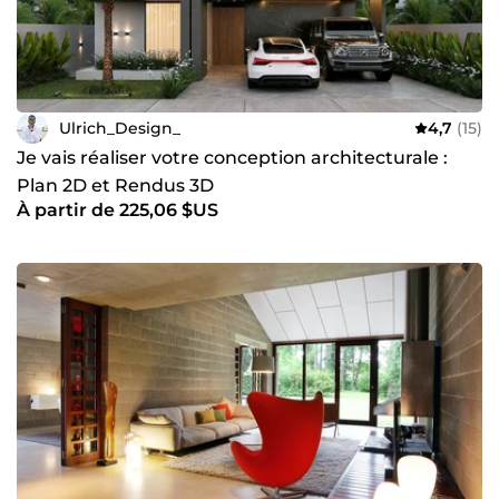
&quot;Contacter&quot; pour m'exposer vos idées. Je vous
répondrai en moins d'une heure pour discuter de la
meilleur approche pour votre conception.
Ulrich_Design_
4,7
(15)
Je vais réaliser votre conception architecturale :
Plan 2D et Rendus 3D
À partir de 225,06 $US