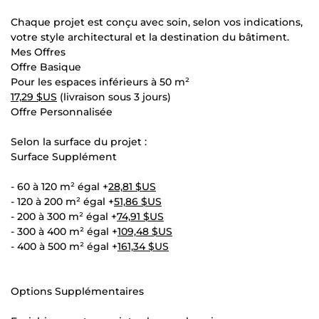
Chaque projet est conçu avec soin, selon vos indications,
votre style architectural et la destination du bâtiment.
Mes Offres
Offre Basique
Pour les espaces inférieurs à 50 m²
17,29 $US
(livraison sous 3 jours)
Offre Personnalisée
Selon la surface du projet :
Surface Supplément
- 60 à 120 m² égal +
28,81 $US
- 120 à 200 m² égal +
51,86 $US
- 200 à 300 m² égal +
74,91 $US
- 300 à 400 m² égal +
109,48 $US
- 400 à 500 m² égal +
161,34 $US
Options Supplémentaires