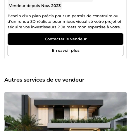
Vendeur depuis
Nov. 2023
Besoin d'un plan précis pour un permis de construire ou
d'un rendu 3D réaliste pour mieux visualisé votre projet et
séduire vos investisseurs ? Je mets mon expertise à votre
service pour donner vie à vos idées. COMPETENCES
Conception des plans architecturaux détaillés, coupes,
Contacter le vendeur
façades et aménagement d'espaces. Création de rendus
3D réalistes pour des projets résidentiels, commerciaux et
En savoir plus
urbains. Ma boite à outils professionnelle : SketchUp, V-
Ray, AutoCAD, Archicad, Lumion, Twinmotion, Artlantis
Pourquoi me choisir ? Plus de 120 projets réalisés avec
succès (Villas, commerces, bureaux) pour des clients
internationaux. Création de plans architecturaux
Autres services de ce vendeur
personnalisés, répondant aux exigences fonctionnelles et
esthétiques des clients. Collaboration avec des ingénieurs,
urbanistes et autres professionnels pour assurer la
faisabilité technique et esthétique des projets. Gestion de
projets architecturaux avec des clients issus de différents
pays, garantissant une adaptation aux normes locales et
aux besoins culturels spécifiques. Études et analyses sur
l'optimisation des espaces publics et privés en tenant
compte des enjeux environnementaux. Cliquez sur