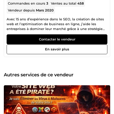
Commandes en cours
3
Ventes au total
458
Vendeur depuis
Mars 2020
Avec 15 ans d’expérience dans le SEO, la création de sites
web et l’optimisation de business en ligne, j’aide les
entreprises à dominer leur marché grâce à une stratégie
digitale sur-mesure. 💡 Expert en référencement naturel
(SEO), j’optimise votre visibilité sur Google en appliquant
Contacter le vendeur
les meilleures pratiques de l’algorithme et en développant
un contenu E-E-A-T friendly qui inspire confiance et
En savoir plus
crédibilité. 🌍 Créateur de sites web performants, je
conçois des plateformes modernes, intuitives et
optimisées pour la conversion. Que ce soit pour un site
vitrine, un e-commerce ou une refonte stratégique, chaque
détail est pensé pour maximiser votre impact digital. 📈
Autres services de ce vendeur
Stratégie et optimisation business : Parce que le SEO ne se
limite pas à du classement sur Google, j’accompagne mes
clients dans une vision globale du digital en optimisant
chaque levier : expérience utilisateur (UX), tunnel de vente,
branding, publicité en ligne et automation. Pourquoi me
faire confiance ? ✔ 15 ans d’expertise en SEO &amp; Web ✔
Résultats prouvés et stratégie ROIste ✔ Approche
personnalisée et accompagnement sur mesure ✔ Passion