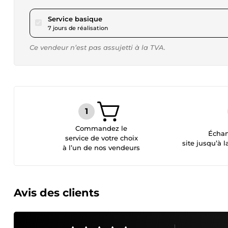
pour 63,40 $US
Service basique
7 jours de réalisation
Ce vendeur n’est pas assujetti à la TVA.
Commandez le
Échan
service de votre choix
site jusqu’à l
à l’un de nos vendeurs
Avis des clients