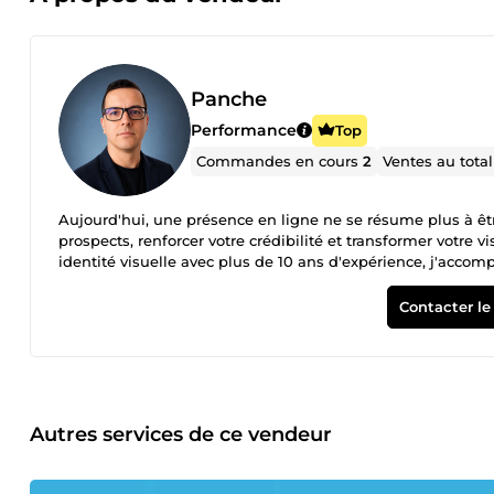
Panche
Performance
Top
Commandes en cours
2
Ventes au tota
Aujourd'hui, une présence en ligne ne se résume plus à être
prospects, renforcer votre crédibilité et transformer votre v
identité visuelle avec plus de 10 ans d'expérience, j'acco
conception de stratégies digitales performantes, pensées pou
durablement leur croissance. Mon approche repose sur une
Contacter le
objectifs afin de construire une stratégie sur mesure, fon
recommandation répond à un objectif précis et s'inscrit dans une
d'expertise : SEO &amp; Référencement naturel: Audits SE
Business Profile, netlinking qualitatif et stratégies d'amél
positionnement sur Google. Acquisition &amp; Stratégie di
performance, optimisation YouTube (SEO, structure et visibili
Autres services de ce vendeur
développer votre activité. Identité visuelle &amp; Image d
développement d'une identité visuelle cohérente et conce
valorisent votre marque. Ma valeur ajoutée réside dans une approche globale : j'associe référencement naturel, acquisition