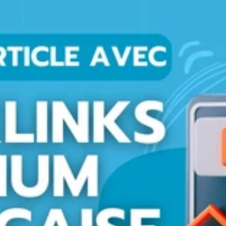
en synergie pour accroître votre visibilité, améliorer votre notoriété 
 bénéficiez d'un accompagnement personnalisé, d'une communication
rement adaptée à vos objectifs, avec un pilotage fondé sur des
ons ciblées. Résultats mesurables. Vous souhaitez renforcer votre
s ou développer une stratégie digitale réellement efficace ? Échange
lus pertinentes pour accélérer votre croissance.