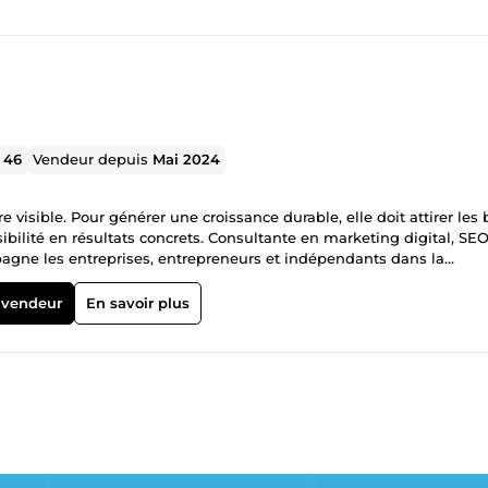
l
46
Vendeur depuis
Mai 2024
 visible. Pour générer une croissance durable, elle doit attirer les
isibilité en résultats concrets. Consultante en marketing digital, SEO
mpagne les entreprises, entrepreneurs et indépendants dans la
r développer leur visibilité, générer un trafic qualifié et soutenir
 analyse approfondie de votre marché, de votre concurrence et de 
 vendeur
En savoir plus
dée sur les données et orientée vers des résultats mesurables. Chaq
 vision globale de votre développement. Mes domaines
O complets, optimisation technique, référencement local, Google
ioration de la visibilité organique pour renforcer durablement votre
gitale: Création et optimisation de campagnes Google Ads orienté
té), stratégies d'acquisition ciblées et génération de trafic qualifié
e marque: Création de visuels professionnels pour les réseaux socia
ption de supports de communication qui renforcent votre image et