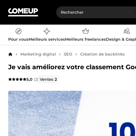
Pour vous
Meilleurs services
Meilleurs freelances
Design & Gra
Marketing digital
SEO
Création de backlinks
Accueil
Je vais améliorez votre classement Go
5,0
(2)
Ventes
2