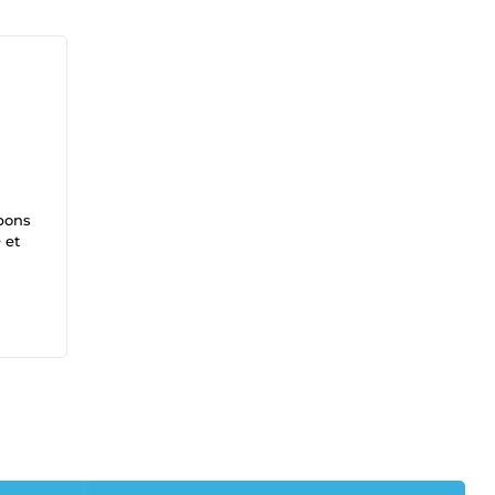
 bons
 et
vos
ue
es
 pour
ux,