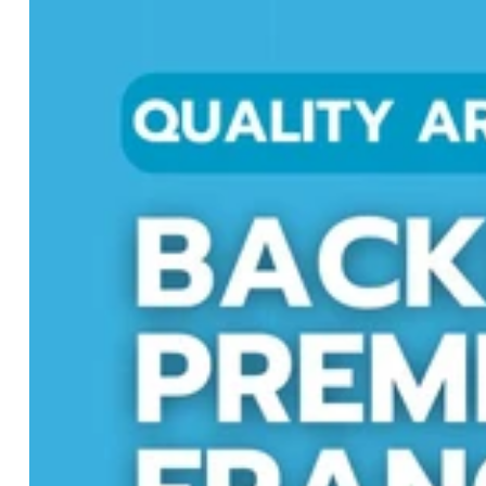
payante et identité visuelle afin que chaque levier travaille 
favoriser la conversion de vos visiteurs en clients. Vous
transparente, d'un suivi rigoureux et d'une stratégie entiè
indicateurs de performance concrets. Stratégie claire. Acti
visibilité sur Google, attirer davantage de clients qualifié
sur votre projet et identifions ensemble les solutions les p