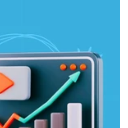
et
ons