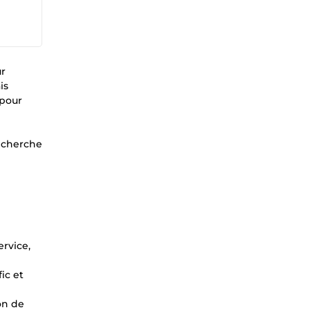
ur
is
 pour
recherche
ervice,
ic et
on de