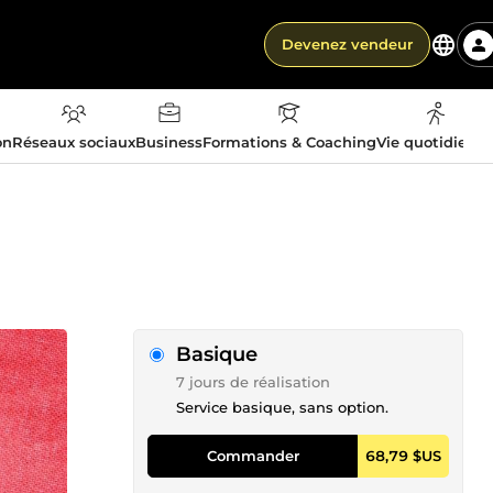
Devenez vendeur
on
Réseaux sociaux
Business
Formations & Coaching
Vie quotidienn
Basique
7 jours de réalisation
Service basique, sans option.
Commander
68,79 $US