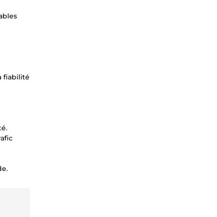
ables
fiabilité
té.
afic
de.