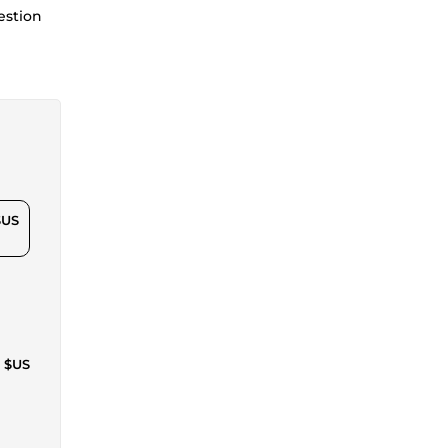
estion
$US
6 $US