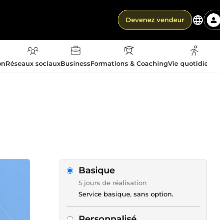
Devenez vendeur
on
Réseaux sociaux
Business
Formations & Coaching
Vie quotidienn
Basique
5 jours de réalisation
Service basique, sans option.
Personnalisé