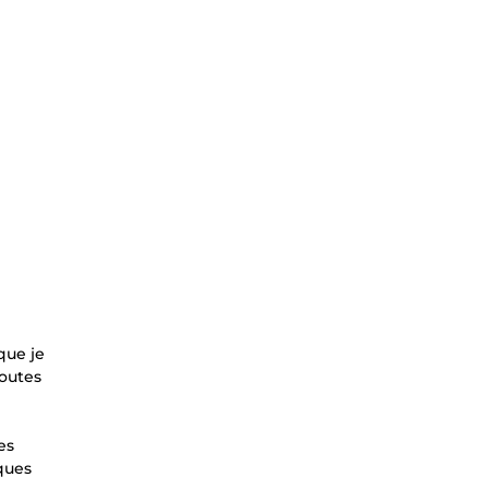
que je
toutes
es
iques