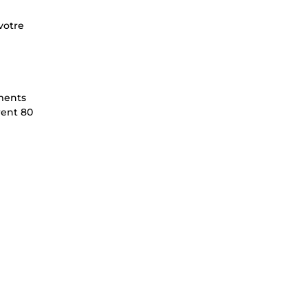
votre
ements
rent 80