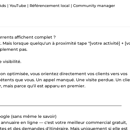
Ads | YouTube | Référencement local | Community manager
rrents affichent complet ?
t. Mais lorsque quelqu'un à proximité tape "[votre activité] + [v
implement pas.
visibilité.
non optimisée, vous orientez directement vos clients vers vos
tents que vous. Un appel manqué. Une visite perdue. Un clie
r, mais parce qu'il est apparu en premier.
____________________________________________________________
oogle (sans même le savoir)
 annuaire en ligne — c'est votre meilleur commercial gratuit,
ites et des demandes d'itinéraire. Mais uniquement si elle est