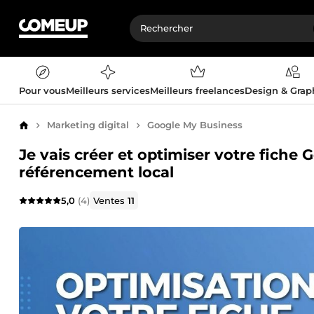
Pour vous
Meilleurs services
Meilleurs freelances
Design & Gra
Marketing digital
Google My Business
Accueil
Je vais créer et optimiser votre fiche
référencement local
5,0
(4)
Ventes
11