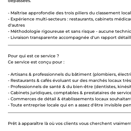
dépassées.
- Maîtrise approfondie des trois piliers du classement loca
- Expérience multi-secteurs : restaurants, cabinets médica
d'autres
- Méthodologie rigoureuse et sans risque - aucune techniq
- Livraison transparente accompagnée d'un rapport détaill
____________________________________________________________
Pour qui est ce service ?
Ce service est conçu pour :
- Artisans & professionnels du bâtiment (plombiers, électr
- Restaurants & cafés évoluant sur des marchés locaux trè
- Professionnels de santé & du bien-être (dentistes, kinés
- Cabinets juridiques, comptables & prestataires de servic
- Commerces de détail & établissements locaux souhaitant 
- Toute entreprise locale qui en a assez d'être invisible p
____________________________________________________________
Prêt à apparaître là où vos clients vous cherchent vraimen