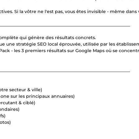
ves. Si la vôtre ne l'est pas, vous êtes invisible - même dans 
____________________________________________________________
complète qui génère des résultats concrets.
e une stratégie SEO local éprouvée, utilisée par les établiss
 Pack - les 3 premiers résultats sur Google Maps où se concent
____________________________________________________________
tre secteur & ville)
one sur les principaux annuaires)
rcutant & ciblé)
ondaires)
fs)
otos)