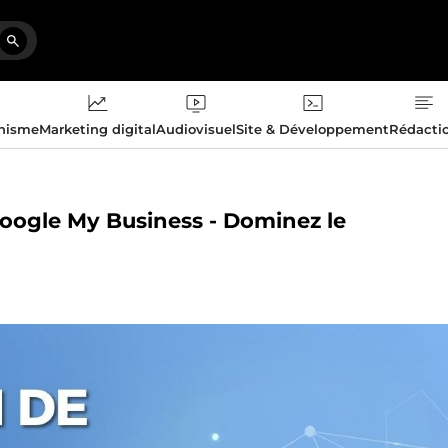
phisme
Marketing digital
Audiovisuel
Site & Développement
Rédacti
 Google My Business - Dominez le