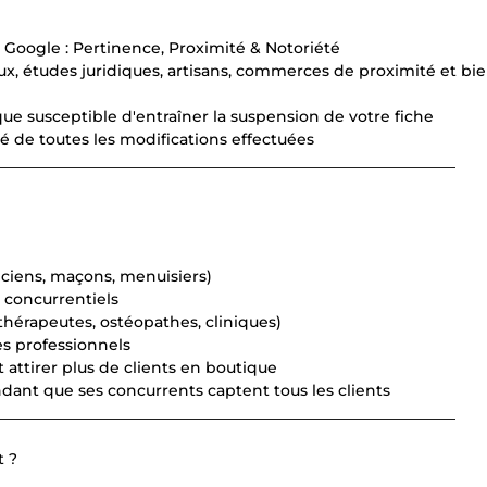
l Google : Pertinence, Proximité & Notoriété
ux, études juridiques, artisans, commerces de proximité et bi
ue susceptible d'entraîner la suspension de votre fiche
é de toutes les modifications effectuées
____________________________________________________________
iciens, maçons, menuisiers)
s concurrentiels
ithérapeutes, ostéopathes, cliniques)
es professionnels
attirer plus de clients en boutique
endant que ses concurrents captent tous les clients
____________________________________________________________
t ?