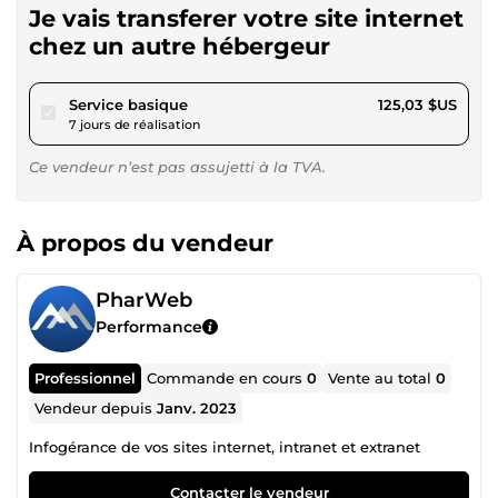
Je vais transferer votre site internet
chez un autre hébergeur
pour 115,24 $US
Service basique
125,03 $US
7 jours de réalisation
Ce vendeur n’est pas assujetti à la TVA.
À propos du vendeur
PharWeb
Performance
Professionnel
Commande en cours
0
Vente au total
0
Vendeur depuis
Janv. 2023
Infogérance de vos sites internet, intranet et extranet
Contacter le vendeur