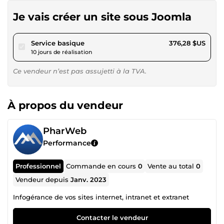
Je vais créer un site sous Joomla
pour 346,80 $US
Service basique
376,28 $US
10 jours de réalisation
Ce vendeur n’est pas assujetti à la TVA.
À propos du vendeur
PharWeb
Performance
Professionnel
Commande en cours
0
Vente au total
0
Vendeur depuis
Janv. 2023
Infogérance de vos sites internet, intranet et extranet
Contacter le vendeur