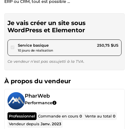
ERP ou CRM, tout est possible ...
Je vais créer un site sous
WordPress et Elementor
pour 231,11 $US
Service basique
250,75 $US
10 jours de réalisation
Ce vendeur n’est pas assujetti à la TVA.
À propos du vendeur
PharWeb
Performance
Professionnel
Commande en cours
0
Vente au total
0
Vendeur depuis
Janv. 2023