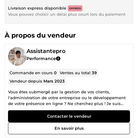
Livraison express disponible
EXPRESS
Vous pouvez choisir un délai plus court lors du paiement
À propos du vendeur
Assistantepro
Performance
Commande en cours
0
Ventes au total
39
Vendeur depuis
Mars 2023
Vous êtes submergé par la gestion de vos clients,
l'administration de votre entreprise ou le développement
de votre présence en ligne ? Ne cherchez plus ! Je suis
Stevie Alyda Koty, assistante virtuelle certifiée et
passionnée, spécialisée dans le support client stratégique
Contacter le vendeur
et le support e-commerce. Mon objectif : vous aider à
gagner du temps, fidéliser vos clients et faire grandir votre
En savoir plus
entreprise grâce à des solutions sur-mesure. Mon Parcours