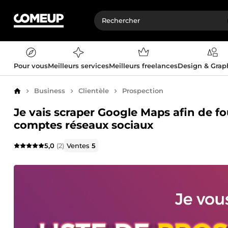
Pour vous
Meilleurs services
Meilleurs freelances
Design & Gra
Business
Clientèle
Prospection
Accueil
Je vais scraper Google Maps afin de fou
comptes réseaux sociaux
5,0
(2)
Ventes
5