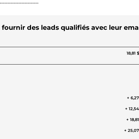
-------------------------
fournir des leads qualifiés avec leur ema
18,81 
+ 6,2
+ 12,5
+ 18,8
+ 25,0