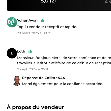
5,0
(2)
2 
YohanAvon
Top 👍 vendeur réceptif et rapide.
28 mars 2025 à 08:39
Loth
Monsieur, Bonjour, Merci de votre confiance et de
travailler aussitôt. Satisfaite de ce début de récepti
7 sept. 2024 à 05:11
Réponse de Calliste444
Merci également pour la confiance accordée.
À propos du vendeur