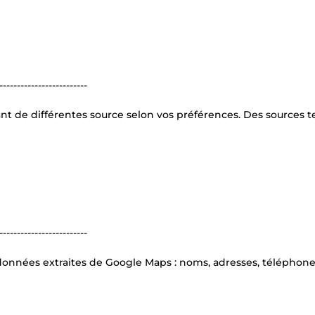
-------------------------
nt de différentes source selon vos préférences. Des sources te
-------------------------
 données extraites de Google Maps : noms, adresses, téléphones