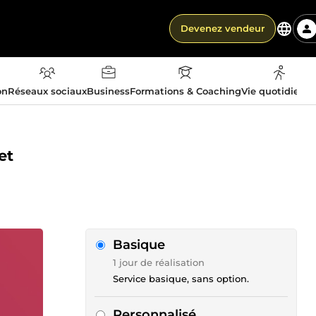
Devenez vendeur
on
Réseaux sociaux
Business
Formations & Coaching
Vie quotidienn
et
Basique
1 jour de réalisation
Service basique, sans option.
Personnalisé