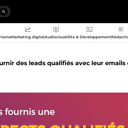
phisme
Marketing digital
Audiovisuel
Site & Développement
Rédacti
rnir des leads qualifiés avec leur emails 