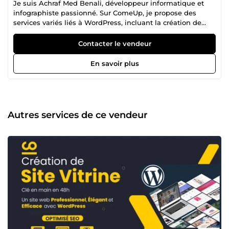
Je suis Achraf Med Benali, développeur informatique et
infographiste passionné. Sur ComeUp, je propose des
services variés liés à WordPress, incluant la création de
sites web, la sauvegarde de sites web, la correction
d'erreurs, et la refonte de sites avec Divi ou Elementor.
Contacter le vendeur
J'offre également la création de boutiques en ligne, la
traduction de sites, et la conception graphique pour divers
En savoir plus
supports publicitaires. Je respecte toujours les délais de
livraison et j'ai reçu de nombreux avis positifs pour mon
travail.
Autres services de ce vendeur