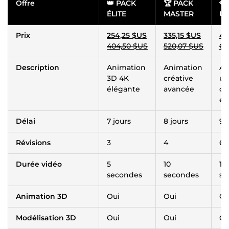
Offre
👑 PACK
🏆 PACK
💎
ÉLITE
MASTER
UL
Prix
254,25 $US
335,15 $US
40
404,50 $US
520,07 $US
69
Description
Animation
Animation
An
3D 4K
créative
ult
élégante
avancée
dé
ef
Délai
7 jours
8 jours
9 
Révisions
3
4
6
Durée vidéo
5
10
15
secondes
secondes
se
Animation 3D
Oui
Oui
Ou
Modélisation 3D
Oui
Oui
Ou