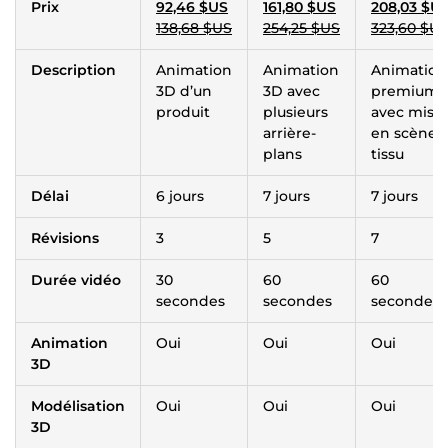
Prix
92,46 $US
161,80 $US
208,03 $U
138,68 $US
254,25 $US
323,60 $U
Description
Animation
Animation
Animation
3D d’un
3D avec
premium
produit
plusieurs
avec mise
arrière-
en scène
plans
tissu
Délai
6 jours
7 jours
7 jours
Révisions
3
5
7
Durée vidéo
30
60
60
secondes
secondes
secondes
Animation
Oui
Oui
Oui
3D
Modélisation
Oui
Oui
Oui
3D