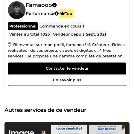
Famaooo
Performance
Top
Professionnel
Commande en cours
1
Ventes au total
1 023
Vendeur depuis
Sept. 2021
🖐 Bienvenue sur mon profil, famaooo ! 🎨 Créateur d'idées,
réalisateur de vos projets visuels et digitaux. 📌 Mes
services : Je propose une gamme complète de prestations
pour donner vie à vos projets : 🎞️ Montage photo et vidéo :
Transformez vos souvenirs ou vos contenus en œuvres
Contacter le vendeur
mémorables. 💻 Création de sites internet : Sites vitrines, e-
commerce ou plateformes sur mesure, je conçois des sites
En savoir plus
esthétiques et performants. 🔗 Conception de tunnels de
vente : Optimisez votre parcours client pour booster vos
conversions. 🎯 Pourquoi choisir famaooo ? ✅ Fiabilité et
engagement Chaque projet est traité avec sérieux et
professionnalisme, avec une priorité absolue : respecter
Autres services de ce vendeur
vos attentes et délais. 💡 Créativité et passion Ma passion
pour le design et le digital m'amène à explorer
constamment les tendances pour vous offrir des
réalisations modernes et percutantes. 💬 Écoute et