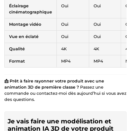
Éclairage
Oui
Oui
Ou
cinématographique
Montage vidéo
Oui
Oui
Ou
Vue en éclaté
Oui
Oui
Ou
Qualité
4K
4K
4K
Format
MP4
MP4
M
📩 Prêt à faire rayonner votre produit avec une
animation 3D de première classe ?
Passez une
commande ou contactez-moi dès aujourd’hui si vous avez
des questions.
Je vais faire une modélisation et
animation IA 3D de votre produit