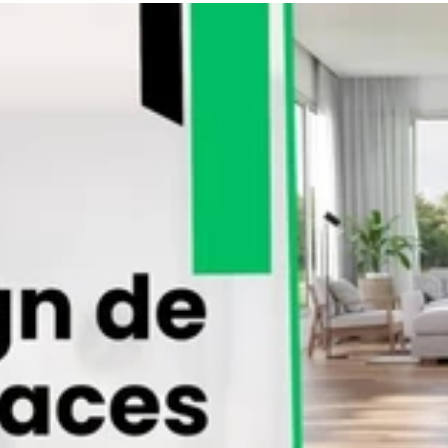
ts stimulants qui me permettent de mettre en œuvre des concepts
ec mes clients pour atteindre leurs objectifs. Je suis ouvert à des
ésidentiels et commerciaux à des projets de rénovation ambitieux.
t voir comment nous pouvons travailler ensemble pour créer des es