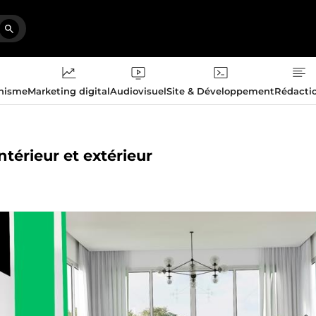
phisme
Marketing digital
Audiovisuel
Site & Développement
Rédacti
ntérieur et extérieur