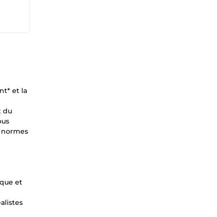
t* et la
t du
ous
s *normes
ique et
alistes