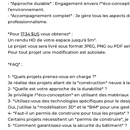
- *Approche durable* : Engagement envers l'*éco-conceptio
l’environnement.
- *Accompagnement complet* : Je gère tous les aspects de vo
professionnalisme.
*Pour
17,34 $US
vous obtenez* :
Un rendu HD de votre espace jusqu'à 5m².
Le projet vous sera livré sous format JPEG, PNG ou PDF s
Pour tout projet une modification est autoisée.
*FAQ* :
1- *Quels projets prenez-vous en charge ?*
Je réalise des projets allant de la *construction* neuve à l
2- *Quelle est votre approche de la durabilité* ?
Je privilégie l'*éco-conception* en utilisant des matériau
3- *Utilisez-vous des technologies spécifiques pour le desi
Oui, j'utilise la *modélisation 3D* et le *BIM* pour une ges
4- *Faut-il un permis de construire pour tous les projets* ?
Certains projets nécessitent un *permis de construire*, 
5- *Comment garantissez-vous la sécurité du bâtiment* ?