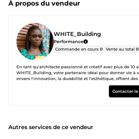
À propos du vendeur
WHITE_Building
Performance
Commande en cours
0
Vente au total
0
En tant qu'architecte passionné et créatif avec plus de 10 
WHITE_Building, votre partenaire idéal pour donner vie à 
envers l'innovation, la durabilité et l'esthétique, offrant 
spécifiques de chaque client. Spécialités : Conception architecturale moderne et fonctionnelle Rénovation et réhabilitation de
bâtiments anciens Design intérieur élégant et pratique A
Contacter le
commerciaux et résidentiels Ma philosophie repose sur la 
qui non seulement respecte les normes esthétiques les pl
environnement. Je m'efforce d’allier créativité et fonction
des clients. -Compétences clés : Expertise en logiciels de 
la conception à la réalisation Conception de plans détaill
professionnels du bâtiment -Réalisations marquantes : Au cou
Autres services de ce vendeur
prestigieux tels que la rénovation d'un bâtiment historiq
d'origine, ainsi que la conception d’un complexe résidenti