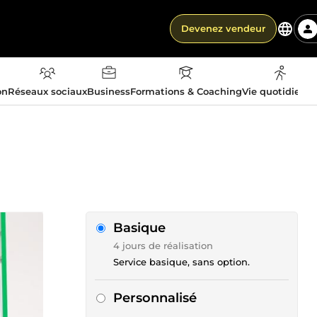
Devenez vendeur
on
Réseaux sociaux
Business
Formations & Coaching
Vie quotidienn
Basique
4 jours de réalisation
Service basique, sans option.
Personnalisé