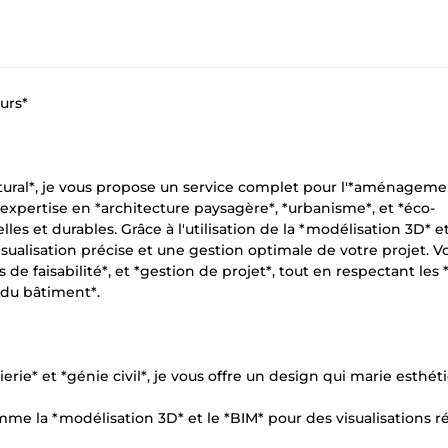
eurs*
ctural*, je vous propose un service complet pour l'*aménagemen
expertise en *architecture paysagère*, *urbanisme*, et *éco-
les et durables. Grâce à l'utilisation de la *modélisation 3D* e
isualisation précise et une gestion optimale de votre projet. V
s de faisabilité*, et *gestion de projet*, tout en respectant le
 du bâtiment*.
erie* et *génie civil*, je vous offre un design qui marie esthét
mme la *modélisation 3D* et le *BIM* pour des visualisations ré