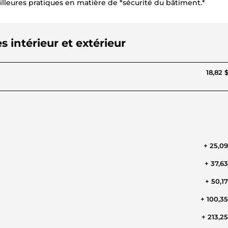
illeures pratiques en matière de *sécurité du bâtiment.*
s intérieur et extérieur
18,82 
+ 25,0
+ 37,6
+ 50,1
+ 100,3
+ 213,2