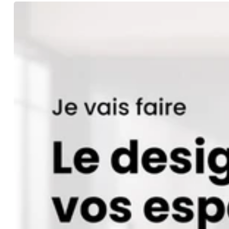
freelance : En tant que freelance, je recherche des proje
architecturaux novateurs tout en collaborant étroitement av
collaborations variées, allant de la conception d'espaces r
N’hésitez pas à me contacter pour discuter de vos idées e
uniques et inspirants.