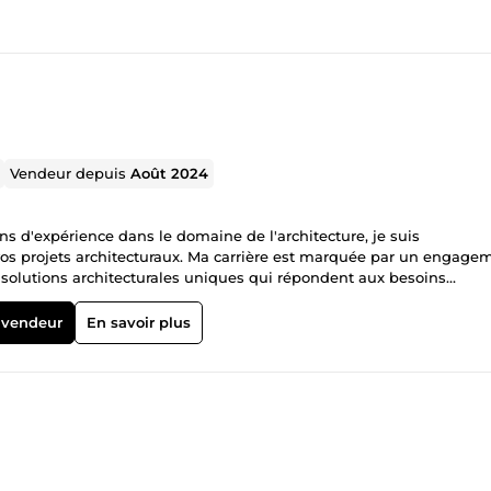
Vendeur depuis
Août 2024
ans d'expérience dans le domaine de l'architecture, je suis
vos projets architecturaux. Ma carrière est marquée par un engage
des solutions architecturales uniques qui répondent aux besoins
rchitecture durable et éco-responsable Aménagement d'espaces
 vendeur
En savoir plus
conviction que chaque projet est une opportunité de créer un espa
us élevées, mais aussi s'intègre harmonieusement dans son
nalité pour concevoir des espaces qui inspirent et répondent aux att
conception architecturale (AutoCAD, Revit, SketchUp) Gestion de pro
és et de maquettes 3D Coordination avec les entrepreneurs et les au
rs de ma carrière, j'ai eu le privilège de travailler sur des projets
ue pour en faire un espace moderne tout en préservant son charme
el innovant qui intègre des solutions écologiques avancées. -Object