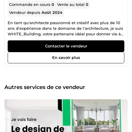
Commande en cours
0
Vente au total
0
Vendeur depuis
Août 2024
En tant qu'architecte passionné et créatif avec plus de 10
ans d'expérience dans le domaine de l'architecture, je suis
WHITE_Building, votre partenaire idéal pour donner vie à
vos projets architecturaux. Ma carrière est marquée par un
engagement envers l'innovation, la durabilité et
Contacter le vendeur
l'esthétique, offrant des solutions architecturales uniques
qui répondent aux besoins spécifiques de chaque client.
En savoir plus
Spécialités : Conception architecturale moderne et
fonctionnelle Rénovation et réhabilitation de bâtiments
anciens Design intérieur élégant et pratique Architecture
durable et éco-responsable Aménagement d'espaces
commerciaux et résidentiels Ma philosophie repose sur la
Autres services de ce vendeur
conviction que chaque projet est une opportunité de créer
un espace qui non seulement respecte les normes
esthétiques les plus élevées, mais aussi s'intègre
harmonieusement dans son environnement. Je m'efforce
d’allier créativité et fonctionnalité pour concevoir des
espaces qui inspirent et répondent aux attentes des
clients. -Compétences clés : Expertise en logiciels de
conception architecturale (AutoCAD, Revit, SketchUp)