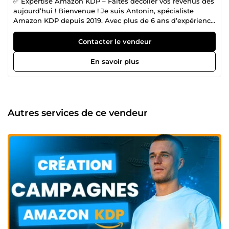
✅ Expertise Amazon KDP – Faites décoller vos revenus dès
aujourd’hui ! Bienvenue ! Je suis Antonin, spécialiste
Amazon KDP depuis 2019. Avec plus de 6 ans d’expérience
et des résultats concrets déjà obtenus (des milliers d’euros
de royalties générés), j’aide les auteurs indépendants à
Contacter le vendeur
augmenter leur visibilité, booster leurs ventes et
professionnaliser leur présence sur Amazon. 🤝 Mon
En savoir plus
objectif : vous accompagner pas à pas pour maximiser vos
résultats et développer votre business KDP. Ce que je
propose : Je mets à votre disposition tous les services
essentiels pour vous aider à faire grandir votre activité KDP
: Création et optimisation de campagnes publicitaires
Autres services de ce vendeur
Amazon Ads, pour attirer davantage de lecteurs et booster
vos ventes Recherche de mots-clés pour améliorer la
visibilité de vos livres. Coaching Personnel 1:1 Rédaction de
descriptions percutantes pour captiver vos lecteurs
Sélection des catégories idéales pour dominer votre niche
Rédaction de contenu A+ pour un branding professionnel
Et bien plus encore... Pourquoi choisir mes services ? 👉
Résultats prouvés : des milliers d’euros de royalties
réalisés. 👉 Engagement total : je m’investis à 200 % dans
chaque projet. 👉 Disponibilité : 7j/7 pour répondre à vos
besoins et vos questions. 👉 Satisfaction garantie : je
travaille en étroite collaboration avec vous pour atteindre