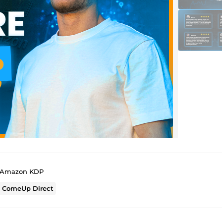
t Amazon KDP
r
ComeUp Direct