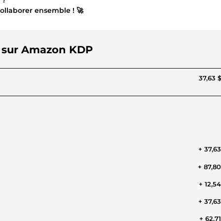
 ?
ollaborer ensemble ! 🚀
vre sur Amazon KDP
37,63 
+ 37,6
+ 87,8
+ 12,5
+ 37,6
+ 62,7