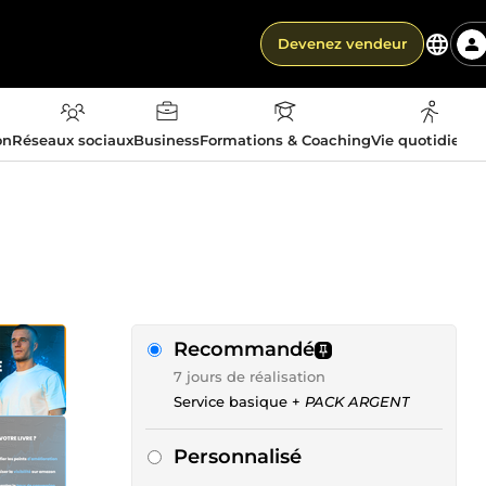
Devenez vendeur
on
Réseaux sociaux
Business
Formations & Coaching
Vie quotidienn
Recommandé
7 jours de réalisation
Service basique +
PACK ARGENT
Personnalisé