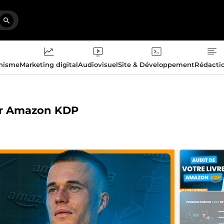
phisme
Marketing digital
Audiovisuel
Site & Développement
Rédacti
 sur Amazon KDP