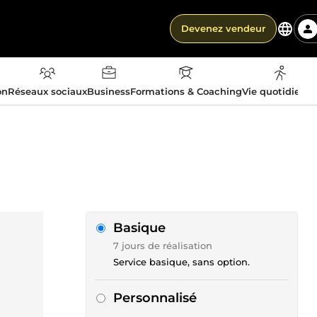
Devenez vendeur
on
Réseaux sociaux
Business
Formations & Coaching
Vie quotidienn
Basique
7 jours de réalisation
Service basique, sans option.
Personnalisé