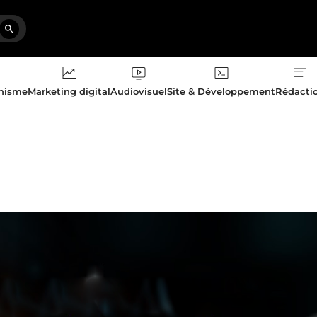
phisme
Marketing digital
Audiovisuel
Site & Développement
Rédacti