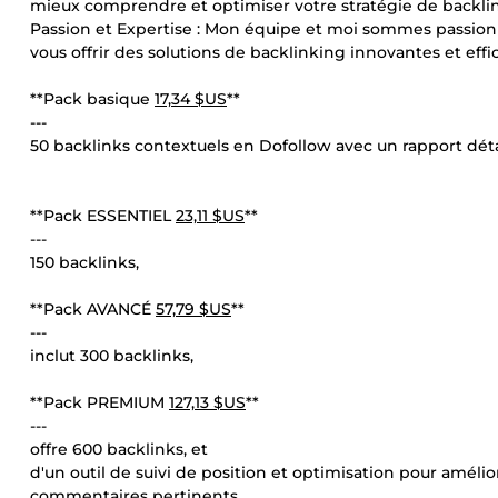
mieux comprendre et optimiser votre stratégie de backlin
Passion et Expertise : Mon équipe et moi sommes passionn
vous offrir des solutions de backlinking innovantes et effi
**Pack basique
17,34 $US
**
---
50 backlinks contextuels en Dofollow avec un rapport détai
**Pack ESSENTIEL
23,11 $US
**
---
150 backlinks,
**Pack AVANCÉ
57,79 $US
**
---
inclut 300 backlinks,
**Pack PREMIUM
127,13 $US
**
---
offre 600 backlinks, et
d'un outil de suivi de position et optimisation pour améli
commentaires pertinents.