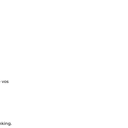
e vos
nking.