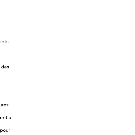
ents
c des
urez
ent à
 pour