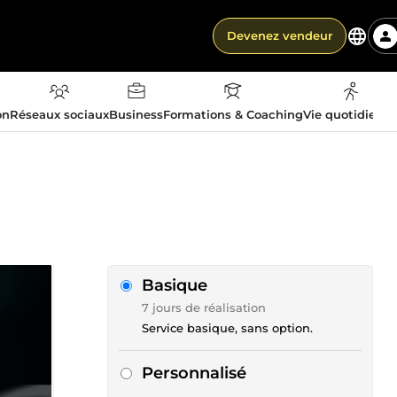
Devenez vendeur
on
Réseaux sociaux
Business
Formations & Coaching
Vie quotidienn
Basique
7 jours de réalisation
Service basique, sans option.
Personnalisé