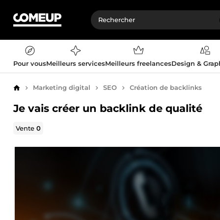
Pour vous
Meilleurs services
Meilleurs freelances
Design & Gra
Marketing digital
SEO
Création de backlinks
Accueil
Je vais créer un backlink de qualité
Vente
0