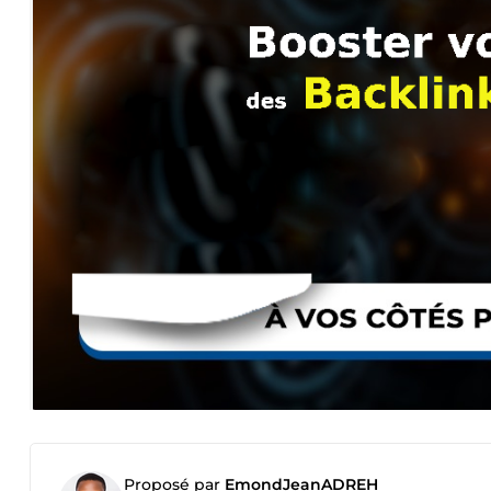
Proposé par
EmondJeanADREH