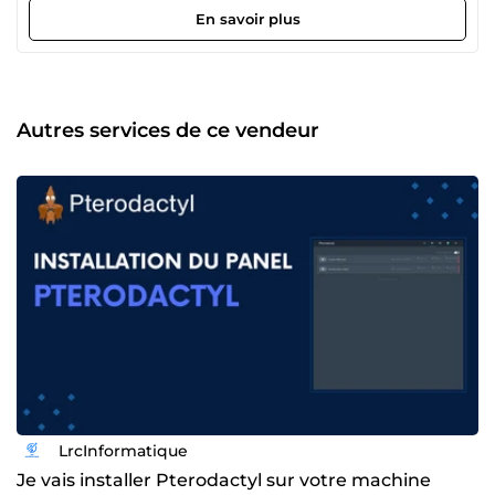
Développement GLua pour Garry's Mod Addons sur-
En savoir plus
mesure, interfaces VGUI modernes, systèmes de gameplay
avancés : métiers, armurerie, économie virtuelle, RP ou
sandbox. Du code propre, optimisé, adapté à votre vision. 🌐
Sites web Spécialiste WordPress et WooCommerce, je crée
et personnalise des sites qui correspondent à vos besoins
Autres services de ce vendeur
réels, sans superflu. 🖥️ Administration serveurs Linux
Configuration, maintenance, sécurisation. Votre
infrastructure tourne, et elle tient dans la durée.
LrcInformatique
Je vais installer Pterodactyl sur votre machine