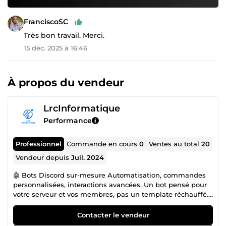
FranciscoSC
Très bon travail. Merci.
15 déc. 2025 à 16:46
À propos du vendeur
LrcInformatique
Performance
Professionnel
Commande en cours
0
Ventes au total
20
Vendeur depuis
Juil. 2024
🤖 Bots Discord sur-mesure Automatisation, commandes
personnalisées, interactions avancées. Un bot pensé pour
votre serveur et vos membres, pas un template réchauffé.
🎮 Création et gestion de serveurs Discord Mise en place
complète ou refonte d'un serveur existant, pour une
Contacter le vendeur
communauté ou un projet professionnel. 🛠️