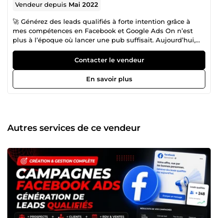
Vendeur depuis
Mai 2022
🚀 Générez des leads qualifiés à forte intention grâce à
mes compétences en Facebook et Google Ads On n’est
plus à l’époque où lancer une pub suffisait. Aujourd’hui,
soit ça convertit… soit ça coûte. Un expert pouvait dire : Si
vos campagnes ne génèrent pas de prospects sérieux,
Contacter le vendeur
elles travaillent contre vous. Si vos campagnes
publicitaires ne vous apportent pas de vrais prospects
En savoir plus
prêts à acheter, alors elles vous font perdre de l’argent. Je
suis expert en publicité Facebook et Google Ads, spécialisé
dans l’acquisition de leads qualifiés à forte valeur. Mon
rôle n’est pas simplement de lancer des publicités, mais
de mettre en place des systèmes d’acquisition capables
Autres services de ce vendeur
de générer des prospects réellement intéressés, au bon
moment. 🎯 Ce que je mets en place pour vous Une
stratégie d’acquisition claire bien définie et orientée
résultats Un ciblage précis pour toucher les bons profils
Des campagnes optimisées pour réduire le coût par lead
Une amélioration continue basée sur les données réelles
J'ai un seul objectif pour chacune de mes missions, des
leads qui convertissent 💼 Secteurs dans lesquels
j’interviens Immobilier BTP (construction, rénovation,
artisans) Voyage &amp; tourisme Formation en ligne