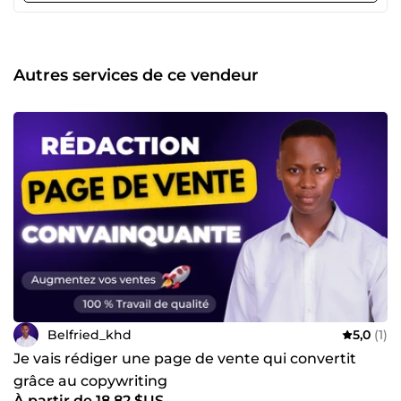
de mes services ? 👉 Contactez-moi en cliquant sur le
bouton &quot;Contacter le vendeur&quot;, je vous
répondrai dans les meilleurs délais. Au plaisir de découvrir
et de travailler sur votre projet !
Autres services de ce vendeur
Belfried_khd
5,0
(1)
Je vais rédiger une page de vente qui convertit
grâce au copywriting
À partir de 18,82 $US