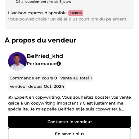
Délai supplémentaire de 3 jours
Livraison express disponible
EXPRESS
Vous pouvez choisir un délai plus court lors du paiement
À propos du vendeur
Belfried_khd
Performance
Commande en cours
0
Vente au total
1
Vendeur depuis
Oct. 2024
✍ Expert en copywriting. Vous souhaitez booster vos vente
grâce à un copywriting impactant ? C'est justement ma
spécialité. Je m'appelle Belfried et je suis copywriter à
plein temps depuis plus de 2 ans ! Expérimenté, j'ai
accompagné des dizaines d'entrepreneurs comme vous à
Contacter le vendeur
faire décoller leur business. Je me forme continuellement
pour proposer la meilleure qualité de service à mes clients
En savoir plus
dans le Marketing Digital. Vous avez une question sur l'un