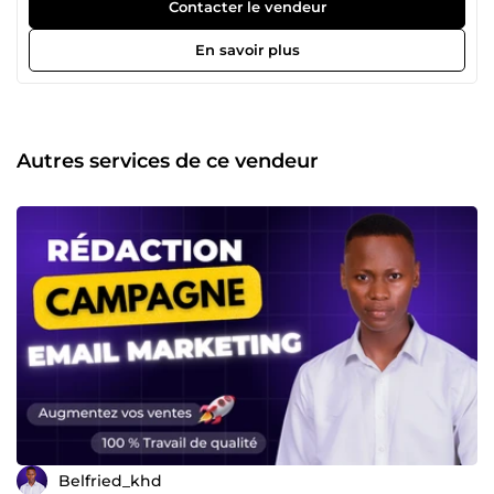
accompagné des dizaines d'entrepreneurs comme vous à
Contacter le vendeur
faire décoller leur business. Je me forme continuellement
pour proposer la meilleure qualité de service à mes clients
En savoir plus
dans le Marketing Digital. Vous avez une question sur l'un
de mes services ? 👉 Contactez-moi en cliquant sur le
bouton &quot;Contacter le vendeur&quot;, je vous
répondrai dans les meilleurs délais. Au plaisir de découvrir
et de travailler sur votre projet !
Autres services de ce vendeur
Belfried_khd