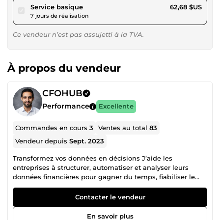
pour 57,77 $US
Service basique
62,68 $US
7 jours de réalisation
Ce vendeur n’est pas assujetti à la TVA.
À propos du vendeur
CFOHUB
Performance
Excellente
Commandes en cours
3
Ventes au total
83
Vendeur depuis
Sept. 2023
Transformez vos données en décisions J’aide les
entreprises à structurer, automatiser et analyser leurs
données financières pour gagner du temps, fiabiliser le
reporting et piloter la performance. ✔️ +50 projets livrés ✔️
Reporting financier Excel &amp; Power BI ✔️
Contacter le vendeur
Automatisation finance (Power Query, macros) ✔️ Décisions
basées sur des chiffres fiables 🚀 Mes services Suivi de la
En savoir plus