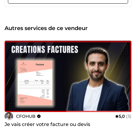
performance, trésorerie, rentabilité, budgets. Facturation,
reporting, rapprochements, consolidation. Nettoyage,
structuration et fiabilisation de vos fichiers Excel / Power
BI. 🎯 Pourquoi me choisir ? Résultats mesurables et
garantis Zéro erreur manuelle Outils financiers prêts à
Autres services de ce vendeur
l’emploi Réponse rapide, projets urgents possibles 📞
Contactez-moi pour discuter de votre besoin.
CFOHUB
5,0
(3)
Je vais créer votre facture ou devis