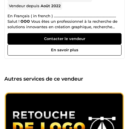
Vendeur depuis
Août 2022
En Français ( in french ) ........................................................................
Salut ! ✪✪✪ Vous êtes un professionnel à la recherche de
solutions innovantes en création graphique, recherche
documentaire approfondie, et rédaction scientifique ? Vous
êtes au bon endroit pour une collaboration réussie ! ★
Contacter le vendeur
Permettez-moi de vous dire que vous avez trouvé l'équipe
idéale pour transformer vos idées en réussites concrètes.
En savoir plus
►► Chez SciTech_Solutions (anciennement appelé
Akibada), notre équipe de professionnels se distingue par
une solide expérience dans plusieurs domaines clés :
Création Graphique : Notre équipe, forte de plusieurs
années d'expérience en design visuel, crée des visuels
Autres services de ce vendeur
percutants et sur mesure qui captivent votre audience à
travers les différents types de réseaux sociaux. Nous avons
travaillé avec une diversité de clients pour renforcer
l'identité de marque et améliorer l'impact visuel via des
projets de branding, infographies, et supports de
communication. Recherche et Rédaction Scientifique :
Avec une expertise approfondie dans les sciences, notre
équipe comprend des professionnels ayant une
expérience considérable dans la rédaction de publications