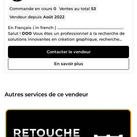
Commande en cours
0
Ventes au total
53
Vendeur depuis
Août 2022
En Français ( in french ) ........................................................................
Salut ! ✪✪✪ Vous êtes un professionnel à la recherche de
solutions innovantes en création graphique, recherche
documentaire approfondie, et rédaction scientifique ? Vous
êtes au bon endroit pour une collaboration réussie ! ★
Contacter le vendeur
Permettez-moi de vous dire que vous avez trouvé l'équipe
idéale pour transformer vos idées en réussites concrètes.
En savoir plus
►► Chez SciTech_Solutions (anciennement appelé
Akibada), notre équipe de professionnels se distingue par
une solide expérience dans plusieurs domaines clés :
Création Graphique : Notre équipe, forte de plusieurs
années d'expérience en design visuel, crée des visuels
Autres services de ce vendeur
percutants et sur mesure qui captivent votre audience à
travers les différents types de réseaux sociaux. Nous avons
travaillé avec une diversité de clients pour renforcer
l'identité de marque et améliorer l'impact visuel via des
projets de branding, infographies, et supports de
communication. Recherche et Rédaction Scientifique :
Avec une expertise approfondie dans les sciences, notre