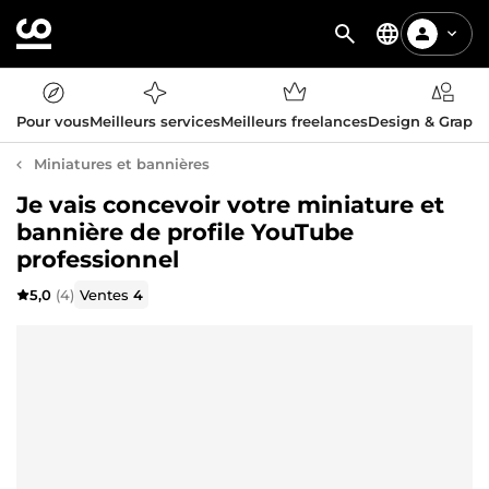
Pour vous
Meilleurs services
Meilleurs freelances
Design & Graph
Miniatures et bannières
Je vais concevoir votre miniature et
bannière de profile YouTube
professionnel
5,0
(4)
Ventes
4