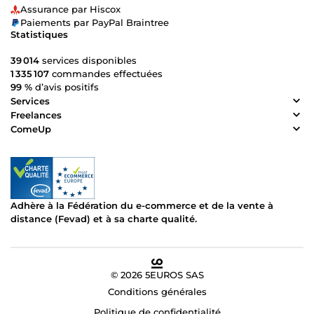
questions via the Comeup chat. See you soon!
Assurance par Hiscox
Paiements par PayPal Braintree
Statistiques
39 014
services disponibles
1 335 107
commandes effectuées
99 %
d’avis positifs
Services
Freelances
ComeUp
Adhère à la Fédération du e-commerce et de la vente à
distance (Fevad) et à sa charte qualité.
© 2026 5EUROS SAS
Conditions générales
Politique de confidentialité