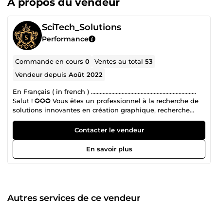
À propos du vendeur
SciTech_Solutions
Performance
Commande en cours
0
Ventes au total
53
Vendeur depuis
Août 2022
En Français ( in french ) ........................................................................
Salut ! ✪✪✪ Vous êtes un professionnel à la recherche de
solutions innovantes en création graphique, recherche
documentaire approfondie, et rédaction scientifique ? Vous
êtes au bon endroit pour une collaboration réussie ! ★
Contacter le vendeur
Permettez-moi de vous dire que vous avez trouvé l'équipe
idéale pour transformer vos idées en réussites concrètes.
En savoir plus
►► Chez SciTech_Solutions (anciennement appelé
Akibada), notre équipe de professionnels se distingue par
une solide expérience dans plusieurs domaines clés :
Création Graphique : Notre équipe, forte de plusieurs
années d'expérience en design visuel, crée des visuels
Autres services de ce vendeur
percutants et sur mesure qui captivent votre audience à
travers les différents types de réseaux sociaux. Nous avons