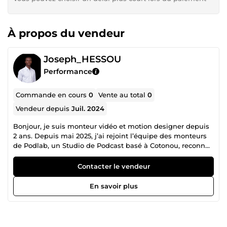
À propos du vendeur
Joseph_HESSOU
Performance
Commande en cours
0
Vente au total
0
Vendeur depuis
Juil. 2024
Bonjour, je suis monteur vidéo et motion designer depuis
2 ans. Depuis mai 2025, j’ai rejoint l’équipe des monteurs
de Podlab, un Studio de Podcast basé à Cotonou, reconnu
comme le studio préféré des Créateurs de Contenu et des
Entreprises au Bénin. J’y réalise des Podcasts, vidéos
Contacter le vendeur
YouTube, Shorts, TikToks, Reels, publicités et vidéos
promotionnelles. En parallèle, j’offre mes services sur
En savoir plus
ComeUp, où je collabore avec des marques, entreprises et
créateurs pour produire des contenus vidéos percutants et
engageants. Grâce à mes compétences, je suis convaincu
que vos vidéos exploseront en vues et attireront de