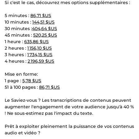
Si c'est le cas, découvrez mes options supplémentaires :
5 minutes :
86,71 $US
10 minutes :
144,51 $US
30 minutes :
404,64 $US
45 minutes :
520,25 $US
1 heure :
635,86 $US
2 heures :
1 156,10 $US
3 heures :
1 734,15 $US
4 heures :
2 196,59 $US
Mise en forme:
1 page :
5,78 $US
51 à 100 pages :
86,71 $US
Le Saviez-vous ? Les transcriptions de contenus peuvent
augmenter l'engagement de votre audience jusqu'à 40 %
! Ne sous-estimez pas l'impact du texte.
Prêt à exploiter pleinement la puissance de vos contenus
audio et vidéo ?