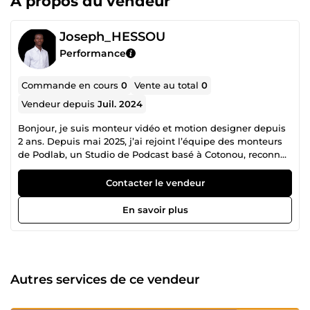
À propos du vendeur
Joseph_HESSOU
Performance
Commande en cours
0
Vente au total
0
Vendeur depuis
Juil. 2024
Bonjour, je suis monteur vidéo et motion designer depuis
2 ans. Depuis mai 2025, j’ai rejoint l’équipe des monteurs
de Podlab, un Studio de Podcast basé à Cotonou, reconnu
comme le studio préféré des Créateurs de Contenu et des
Entreprises au Bénin. J’y réalise des Podcasts, vidéos
Contacter le vendeur
YouTube, Shorts, TikToks, Reels, publicités et vidéos
promotionnelles. En parallèle, j’offre mes services sur
En savoir plus
ComeUp, où je collabore avec des marques, entreprises et
créateurs pour produire des contenus vidéos percutants et
engageants. Grâce à mes compétences, je suis convaincu
que vos vidéos exploseront en vues et attireront de
nouveaux clients. Si vous êtes créateur de contenu, une
Autres services de ce vendeur
entreprise ou une marque, n’hésitez pas à franchir le pas.
À votre service !