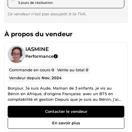
5 jours de réalisation
Ce vendeur n’est pas assujetti à la TVA.
À propos du vendeur
IASMINE
Performance
Commande en cours
0
Vente au total
0
Vendeur depuis
Nov. 2024
Bonjour, Je suis Aude, Maman de 3 enfants. je vis au
Bénin en Afrique, d'origine Française. avec un BTS en
comptabilité et gestion Depuis que je suis au Bénin, j'ai
pu travailler dans de nombreux secteurs d'activités.
Gérante de restaurant, hôtellerie, agence d'intérim, ferme
Contacter le vendeur
biologique, galerie de meuble, … puis actuellement
responsable d'un service transit et logistique. J'ai même à
En savoir plus
un moment créer ma propre société Voir profil linkedin