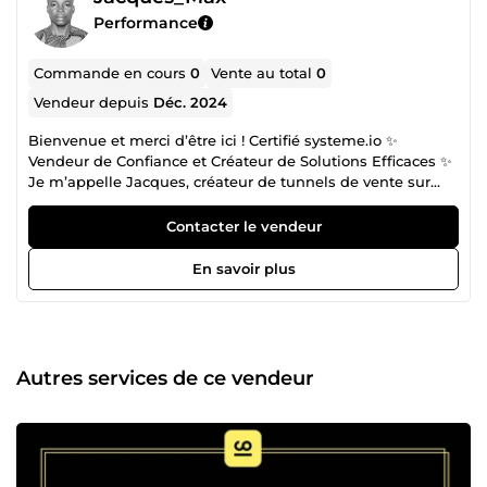
Performance
Commande en cours
0
Vente au total
0
Vendeur depuis
Déc. 2024
Bienvenue et merci d’être ici ! Certifié systeme.io ✨
Vendeur de Confiance et Créateur de Solutions Efficaces ✨
Je m’appelle Jacques, créateur de tunnels de vente sur
systeme.io, avec une expertise dans l’accompagnement
des entrepreneurs et des entreprises pour booster leur
Contacter le vendeur
présence en ligne et maximiser leurs résultats. Vous avez
une idée de business mais ne savez pas par où
En savoir plus
commencer ? Ou un projet existant qui ne génère pas les
résultats espérés ? Je suis là pour vous guider. Voici ce que
je fais pour vous aider à atteindre vos objectifs : ✅ Analyse
approfondie de votre cible pour comprendre ses besoins et
ses attentes. ✅ Respect des valeurs et de l’identité de votre
Autres services de ce vendeur
marque pour une stratégie authentique. ✅ Création de
contenu qui séduit, convainc et informe efficacement. ✅
Recherche approfondie pour des actions stratégiques et
percutantes. ✅ Mise en place de solutions concrètes pour
obtenir des résultats mesurables. Ensemble, nous pouvons