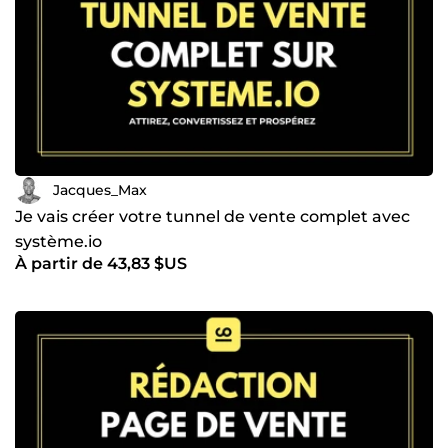
: 💡 Attirer des prospects qualifiés et des partenariats
stratégiques. 💡 Étendre votre audience et atteindre un
public plus large. 💡 Développer la notoriété et la visibilité
de votre entreprise. Je suis passionné par l’art de
transmettre des émotions et de transformer les idées en
résultats concrets. J’aide les entreprises et les
indépendants à créer du contenu pertinent et engageant
qui résonne avec leur audience. Prêt à collaborer et à
transformer vos idées en succès ? 📩 Contactez-moi dès
maintenant !
Jacques_Max
Je vais créer votre tunnel de vente complet avec
système.io
À partir de 43,83 $US