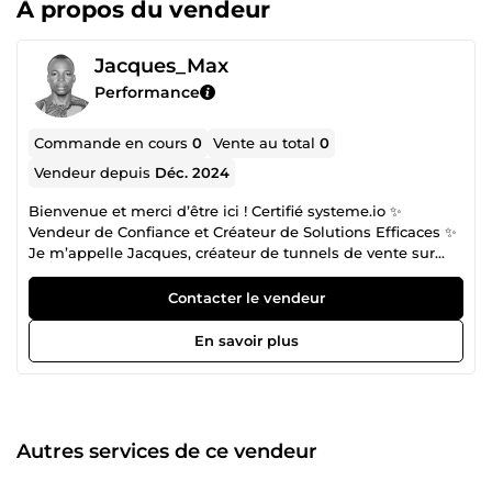
À propos du vendeur
Jacques_Max
Performance
Commande en cours
0
Vente au total
0
Vendeur depuis
Déc. 2024
Bienvenue et merci d’être ici ! Certifié systeme.io ✨
Vendeur de Confiance et Créateur de Solutions Efficaces ✨
Je m’appelle Jacques, créateur de tunnels de vente sur
systeme.io, avec une expertise dans l’accompagnement
des entrepreneurs et des entreprises pour booster leur
Contacter le vendeur
présence en ligne et maximiser leurs résultats. Vous avez
une idée de business mais ne savez pas par où
En savoir plus
commencer ? Ou un projet existant qui ne génère pas les
résultats espérés ? Je suis là pour vous guider. Voici ce que
je fais pour vous aider à atteindre vos objectifs : ✅ Analyse
approfondie de votre cible pour comprendre ses besoins et
ses attentes. ✅ Respect des valeurs et de l’identité de votre
Autres services de ce vendeur
marque pour une stratégie authentique. ✅ Création de
contenu qui séduit, convainc et informe efficacement. ✅