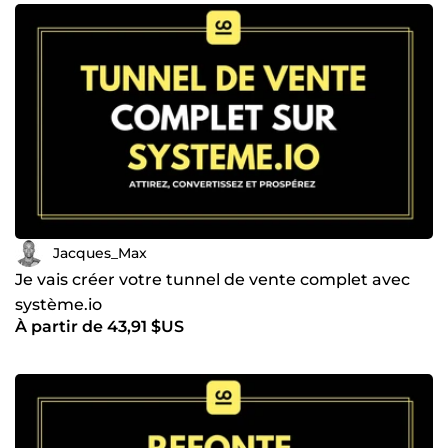
Recherche approfondie pour des actions stratégiques et
percutantes. ✅ Mise en place de solutions concrètes pour
obtenir des résultats mesurables. Ensemble, nous pouvons
: 💡 Attirer des prospects qualifiés et des partenariats
stratégiques. 💡 Étendre votre audience et atteindre un
public plus large. 💡 Développer la notoriété et la visibilité
de votre entreprise. Je suis passionné par l’art de
transmettre des émotions et de transformer les idées en
résultats concrets. J’aide les entreprises et les
indépendants à créer du contenu pertinent et engageant
qui résonne avec leur audience. Prêt à collaborer et à
transformer vos idées en succès ? 📩 Contactez-moi dès
maintenant !
Jacques_Max
Je vais créer votre tunnel de vente complet avec
système.io
À partir de 43,91 $US