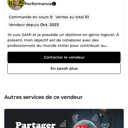
Performance
Commande en cours
0
Ventes au total
51
Vendeur depuis
Oct. 2023
Je suis SAMI et je possède un diplôme en génie logiciel. À
présent, mon objectif est de collaborer avec des
professionnels du monde entier pour contribuer au
développement d'entreprises orientées vers les médias
sociaux et le commerce électronique. Je suis également
Contacter le vendeur
hautement compétent en référencement naturel et local,
en publication d'articles invités, en marketing numérique,
En savoir plus
en conception graphique, ainsi qu'en conception et
développement web, avec de nombreuses années
d'expérience à mon actif. Fort de ces compétences, je suis
confiant dans ma capacité à satisfaire les besoins de mes
clients partout dans le monde en offrant un service de
Autres services de ce vendeur
qualité. N'hésitez pas à me contacter, je serais ravi de vous
aider.