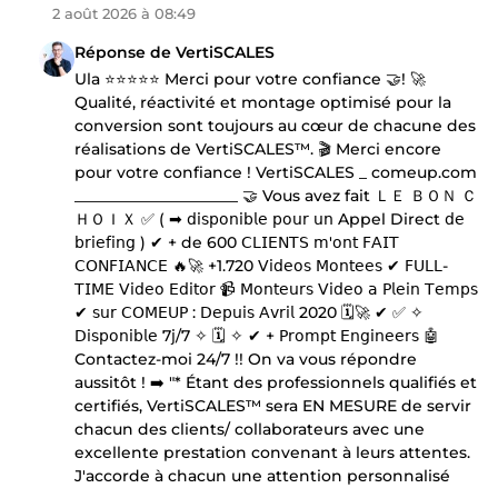
2 août 2026 à 08:49
Réponse de VertiSCALES
Ula ⭐⭐⭐⭐⭐ Merci pour votre confiance 🤝! 🚀
Qualité, réactivité et montage optimisé pour la
conversion sont toujours au cœur de chacune des
réalisations de VertiSCALES™. 🎬 Merci encore
pour votre confiance ! VertiSCALES _ comeup.com
_____________________ 🤝 Vous avez fait ＬＥ ＢＯＮ Ｃ
ＨＯＩＸ ✅ ( ➡ 𝖽𝗂𝗌𝗉𝗈𝗇𝗂𝖻𝗅𝖾 𝗉𝗈𝗎𝗋 𝗎𝗇 Appel Direct 𝖽𝖾
𝖻𝗋𝗂𝖾𝖿𝗂𝗇𝗀 ) ✔ + de 600 𝖢𝖫𝖨𝖤𝖭𝖳𝖲 𝗆'𝗈𝗇𝗍 𝖥𝖠𝖨𝖳
𝖢𝖮𝖭𝖥𝖨𝖠𝖭𝖢𝖤 🔥🚀 +1.720 𝖵𝗂𝖽𝖾𝗈𝗌 𝖬𝗈𝗇𝗍𝖾𝖾𝗌 ✔ 𝖥𝖴𝖫𝖫-
𝖳𝖨𝖬𝖤 𝖵𝗂𝖽𝖾𝗈 𝖤𝖽𝗂𝗍𝗈𝗋 📹 𝖬𝗈𝗇𝗍𝖾𝗎𝗋𝗌 𝖵𝗂𝖽𝖾𝗈 𝖺 𝖯𝗅𝖾𝗂𝗇 𝖳𝖾𝗆𝗉𝗌
✔ 𝗌𝗎𝗋 𝖢𝖮𝖬𝖤𝖴𝖯 : 𝖣𝖾𝗉𝗎𝗂𝗌 𝖠𝗏𝗋𝗂𝗅 2020 🗓🚀 ✔ ✅ ✧
𝖣𝗂𝗌𝗉𝗈𝗇𝗂𝖻𝗅𝖾 7𝗃/7 ✧ 🗓 ✧ ✔ + 𝖯𝗋𝗈𝗆𝗉𝗍 𝖤𝗇𝗀𝗂𝗇𝖾𝖾𝗋𝗌 🤖
Contactez-moi 24/7 !! On va vous répondre
aussitôt ! ➡️ "* Étant des professionnels qualifiés et
certifiés, VertiSCALES™ sera EN MESURE de servir
chacun des clients/ collaborateurs avec une
excellente prestation convenant à leurs attentes.
J'accorde à chacun une attention personnalisé