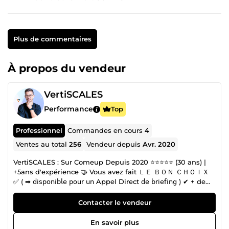
Plus de commentaires
À propos du vendeur
VertiSCALES
Performance
Top
Professionnel
Commandes en cours
4
Ventes au total
256
Vendeur depuis
Avr. 2020
VertiSCALES : Sur Comeup Depuis 2020 ⭐⭐⭐⭐⭐ (30 ans) |
+5ans d'expérience 🤝 Vous avez fait ＬＥ ＢＯＮ ＣＨＯＩＸ
✅ ( ➡ 𝖽𝗂𝗌𝗉𝗈𝗇𝗂𝖻𝗅𝖾 𝗉𝗈𝗎𝗋 𝗎𝗇 Appel Direct 𝖽𝖾 𝖻𝗋𝗂𝖾𝖿𝗂𝗇𝗀 ) ✔ + de
600 𝖢𝖫𝖨𝖤𝖭𝖳𝖲 𝗆'𝗈𝗇𝗍 𝖥𝖠𝖨𝖳 𝖢𝖮𝖭𝖥𝖨𝖠𝖭𝖢𝖤 🔥🚀 +1.720 𝖵𝗂𝖽𝖾𝗈𝗌
𝖬𝗈𝗇𝗍𝖾𝖾𝗌 ✔ 𝖥𝖴𝖫𝖫-𝖳𝖨𝖬𝖤 𝖵𝗂𝖽𝖾𝗈 𝖤𝖽𝗂𝗍𝗈𝗋 📹 𝖬𝗈𝗇𝗍𝖾𝗎𝗋𝗌 𝖵𝗂𝖽𝖾𝗈 𝖺 𝖯𝗅𝖾𝗂𝗇
Contacter le vendeur
𝖳𝖾𝗆𝗉𝗌 ✔ 𝗌𝗎𝗋 𝖢𝖮𝖬𝖤𝖴𝖯 : 𝖣𝖾𝗉𝗎𝗂𝗌 𝖠𝗏𝗋𝗂𝗅 2020 🗓🚀 ✔ ✅ ✧
𝖣𝗂𝗌𝗉𝗈𝗇𝗂𝖻𝗅𝖾 7𝗃/7 ✧ 🗓 ✧ ✔ + 𝖯𝗋𝗈𝗆𝗉𝗍 𝖤𝗇𝗀𝗂𝗇𝖾𝖾𝗋𝗌 🤖 Contactez-
En savoir plus