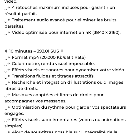
vidéo.
‿✧ 4 retouches maximum incluses pour garantir un
résultat parfait.
‿✧ Traitement audio avancé pour éliminer les bruits
parasites.
‿✧ Vidéo optimisée pour internet en 4K (3840 x 2160).
❋ 10 minutes –
393,01 $US
⤋
‿✧ Format mp4 (20.000 Kb/s Bit Rate)
‿✧ Colorimétrie, rendu visuel impeccable.
‿✧ Effets visuels et sonores pour dynamiser votre vidéo.
‿✧ Transitions fluides et titrages attractifs.
‿✧ Recherche et intégration d’illustrations ou d’images
libres de droits.
‿✧ Musiques adaptées et libres de droits pour
accompagner vos messages.
‿✧ Optimisation du rythme pour garder vos spectateurs
engagés.
‿✧ Effets visuels supplémentaires (zooms ou animations
simples).
‿✧ Ajout de sous-titres possible sur l’intégralité de la