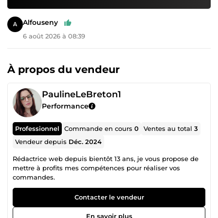
Alfouseny
6 août 2026 à 08:39
À propos du vendeur
PaulineLeBreton1
Performance
Professionnel
Commande en cours
0
Ventes au total
3
Vendeur depuis
Déc. 2024
Rédactrice web depuis bientôt 13 ans, je vous propose de
mettre à profits mes compétences pour réaliser vos
commandes.
Contacter le vendeur
En savoir plus