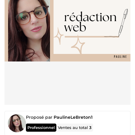
Proposé par
PaulineLeBreton1
Professionnel
Ventes au total
3