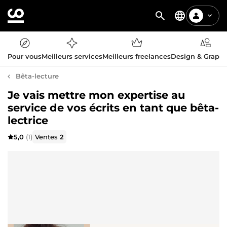
Pour vous
Meilleurs services
Meilleurs freelances
Design & Graph
Bêta-lecture
Je vais mettre mon expertise au
service de vos écrits en tant que bêta-
lectrice
5,0
(1)
Ventes
2