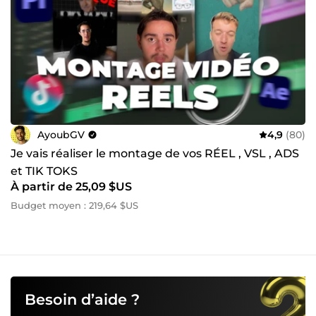
AyoubGV
4,9
(80)
Je vais réaliser le montage de vos RÉEL , VSL , ADS
et TIK TOKS
À partir de 25,09 $US
Budget moyen : 219,64 $US
Besoin d’aide ?