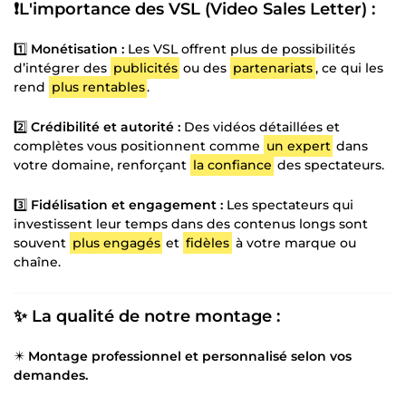
❗L'importance des VSL (Video Sales Letter) :
1️⃣
Monétisation :
Les VSL offrent plus de possibilités
d’intégrer des
publicités
ou des
partenariats
, ce qui les
rend
plus rentables
.
2️⃣
Crédibilité et autorité :
Des vidéos détaillées et
complètes vous positionnent comme
un expert
dans
votre domaine, renforçant
la confiance
des spectateurs.
3️⃣
Fidélisation et engagement :
Les spectateurs qui
investissent leur temps dans des contenus longs sont
souvent
plus engagés
et
fidèles
à votre marque ou
chaîne.
✨ La qualité de notre montage :
✴️
Montage professionnel et personnalisé selon vos
demandes.