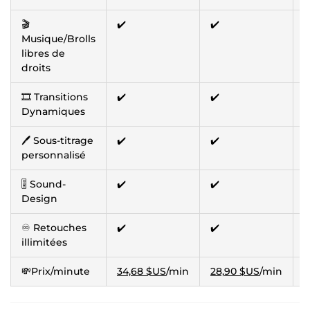
🎬
✔️
✔️
✔
Musique/Brolls
libres de
droits
🎞️ Transitions
✔️
✔️
✔
Dynamiques
🖊️ Sous-titrage
✔️
✔️
✔
personnalisé
🎚️ Sound-
✔️
✔️
✔
Design
♾️ Retouches
✔️
✔️
✔
illimitées
💸Prix/minute
34,68 $US
/min
28,90 $US
/min
2