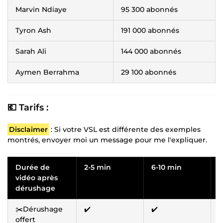
Marvin Ndiaye
95 300 abonnés
Tyron Ash
191 000 abonnés
Sarah Ali
144 000 abonnés
Aymen Berrahma
29 100 abonnés
💶 Tarifs :
Disclaimer
: Si votre VSL est différente des exemples
montrés, envoyer moi un message pour me l'expliquer.
Durée de
2-5 min
6-10 min
>
vidéo après
dérushage
✂️Dérushage
✔️
✔️
✔
offert