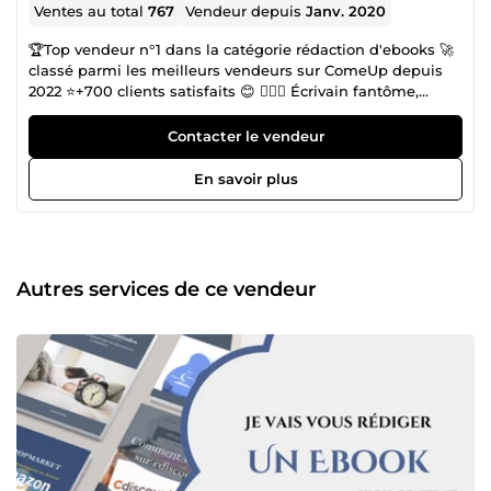
Ventes au total
767
Vendeur depuis
Janv. 2020
🏆Top vendeur n°1 dans la catégorie rédaction d'ebooks 🚀
classé parmi les meilleurs vendeurs sur ComeUp depuis
2022 ⭐+700 clients satisfaits 😊 ✍🏾👻 Écrivain fantôme,
Ghostwriter, Romy… appelez-moi comme vous le
souhaitez... Vous ne verrez jamais mon visage, pourtant je
Contacter le vendeur
suis là, juste derrière les mots, prêt à m’infiltrer dans vos
pensées les plus secrètes. Sans un bruit, je pénètre votre
En savoir plus
univers, j’explore chaque repli de votre imagination et je
recueille ces fragments de vision qui, bientôt, flotteront sur
le papier, plus vivants que jamais. Depuis janvier 2020, j’ai
écrit plus de 700 ebooks/livres/romans (fiction et non-
fiction) pour des auteurs indépendants et des
Autres services de ce vendeur
entrepreneurs cherchant une arme secrète pour se
démarquer. Au fil de ces collaborations, j’ai vu les règles
du marché évoluer, se réinventer, innover, s’adapter aux
tendances émergentes et repousser sans cesse les limites.
Pourtant, deux vérités demeurent infaillibles : la qualité
irréprochable; et la valeur ajoutée que doit offrir chaque
œuvre. Peu importe que vous visiez Amazon KDP, d’autres
marketplaces ou une stratégie de génération de leads,
chaque mot est un murmure calculé, un pont vers l’esprit
de vos lecteurs. J’ai déjà aidé des centaines d’auteurs à