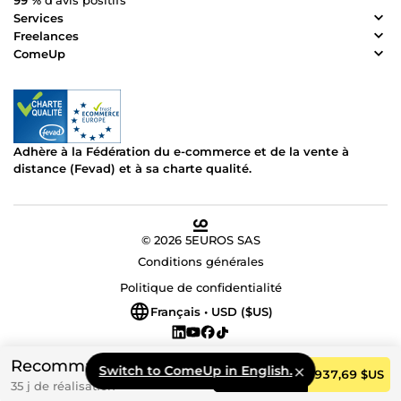
99 %
d’avis positifs
Services
Freelances
ComeUp
Adhère à la Fédération du e-commerce et de la vente à
distance (Fevad) et à sa charte qualité.
© 2026 5EUROS SAS
Conditions générales
Politique de confidentialité
Français • USD ($US)
Recommandé
Switch to ComeUp in English.
Commander
937,69 $US
35 j de réalisation