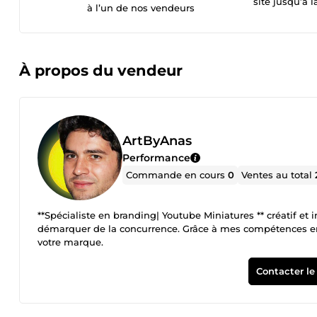
site jusqu’à l
à l’un de nos vendeurs
À propos du vendeur
ArtByAnas
Performance
Commande en cours
0
Ventes au total
**Spécialiste en branding| Youtube Miniatures ** créatif et innovant avec plus de **11 ans d'expérience, **j’aide les entreprises à se
démarquer de la concurrence. Grâce à mes compétences en d
votre marque.
Contacter le