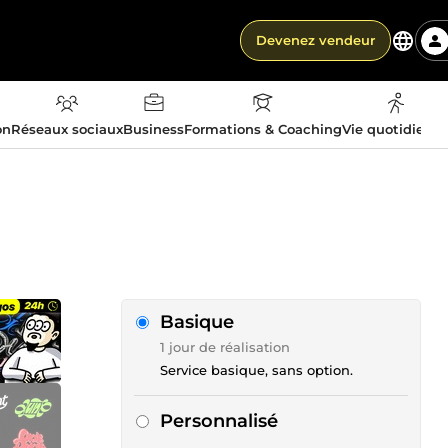
Devenez vendeur
on
Réseaux sociaux
Business
Formations & Coaching
Vie quotidienn
Basique
1 jour de réalisation
Service basique, sans option.
Personnalisé