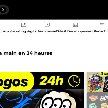
phisme
Marketing digital
Audiovisuel
Site & Développement
Rédacti
 la main en 24 heures