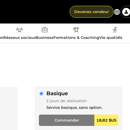
Devenez vendeur
on
Réseaux sociaux
Business
Formations & Coaching
Vie quotidienn
Basique
2 jours de réalisation
Service basique, sans option.
Commander
18,82 $US