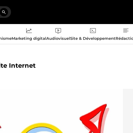
phisme
Marketing digital
Audiovisuel
Site & Développement
Rédacti
ite Internet