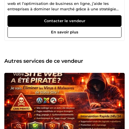
web et l’optimisation de business en ligne, j’aide les
entreprises à dominer leur marché grâce à une stratégie
digitale sur-mesure. 💡 Expert en référencement naturel
(SEO), j’optimise votre visibilité sur Google en appliquant
Contacter le vendeur
les meilleures pratiques de l’algorithme et en développant
un contenu E-E-A-T friendly qui inspire confiance et
En savoir plus
crédibilité. 🌍 Créateur de sites web performants, je
conçois des plateformes modernes, intuitives et
optimisées pour la conversion. Que ce soit pour un site
vitrine, un e-commerce ou une refonte stratégique, chaque
détail est pensé pour maximiser votre impact digital. 📈
Autres services de ce vendeur
Stratégie et optimisation business : Parce que le SEO ne se
limite pas à du classement sur Google, j’accompagne mes
clients dans une vision globale du digital en optimisant
chaque levier : expérience utilisateur (UX), tunnel de vente,
branding, publicité en ligne et automation. Pourquoi me
faire confiance ? ✔ 15 ans d’expertise en SEO &amp; Web ✔
Résultats prouvés et stratégie ROIste ✔ Approche
personnalisée et accompagnement sur mesure ✔ Passion
&amp; veille constante sur les évolutions du digital 💬
Votre visibilité est ma priorité ! Contactez-moi pour un
accompagnement sur mesure et propulsez votre
entreprise au sommet 🚀