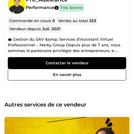
Performance
Très bonne
Commande en cours
0
Ventes au total
253
Vendeur depuis
Juil. 2021
💼 Gestion du SAV &amp; Services d’Assistant Virtuel
Professionnel – Marky Group Depuis plus de 7 ans, nous
sommes le partenaire privilégié des entrepreneurs, e-
commerçants et professionnels ambitieux qui souhaitent
gagner du temps ⏳, déléguer efficacement 📤 et optimiser
Contacter le vendeur
leur organisation 🗂️. Je suis Marky, fondateur de l’agence
Marky Group, une structure composée de talents
En savoir plus
spécialisés dans les services d’assistant virtuel 🧠 et la
gestion externalisée des tâches administratives et
opérationnelles. 🎯 Notre mission est claire : permettre à
nos clients de se libérer des tâches chronophages pour se
recentrer sur leur cœur de métier. Nous intervenons en
Autres services de ce vendeur
tant qu'assistant virtuel polyvalent, disponible et
rigoureux, capable de gérer une multitude de missions
avec précision et discrétion. À un tarif imbattable de 6,99 €
de l’heure 💶, notre offre est à la fois économique, fiable et
professionnelle. Depuis 2017, nous avons eu le privilège de