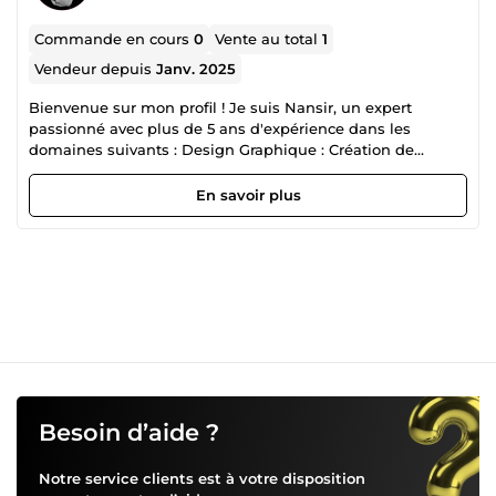
Commande en cours
0
Vente au total
1
Vendeur depuis
Janv. 2025
Bienvenue sur mon profil ! Je suis Nansir, un expert
passionné avec plus de 5 ans d'expérience dans les
domaines suivants : Design Graphique : Création de
visuels uniques et percutants pour sublimer vos marques
et supports de communication. Design UX : Conception
En savoir plus
d'interfaces utilisateur modernes et intuitives pour une
expérience client optimale. Développement Web :
Réalisation de sites performants, adaptés à vos besoins, et
optimisés pour le web moderne. Funnel Building : Mise en
place de tunnels de vente stratégiques pour booster vos
conversions et maximiser vos résultats. 🎯 Mon objectif :
Vous accompagner dans la réalisation de vos projets
numériques en vous offrant des solutions sur mesure,
créatives et performantes. 💡 Pourquoi me choisir ? Avec
une approche centrée sur la satisfaction client et des
résultats tangibles, je m'engage à transformer vos idées
Besoin d’aide ?
en succès numériques. Travailler avec moi, c'est choisir un
partenaire fiable et à l'écoute, capable de répondre à vos
Notre service clients est à votre disposition
attentes les plus exigeantes. 👉 Contactez-moi dès