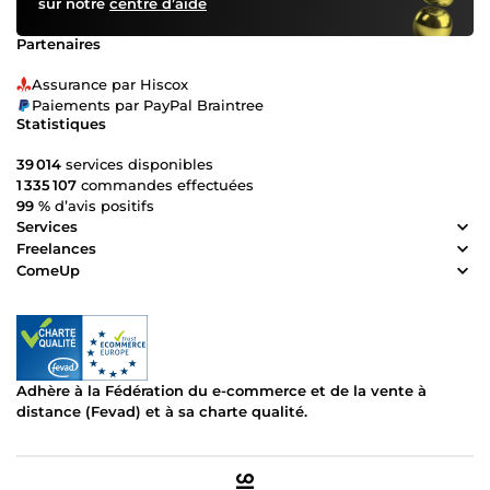
sur notre
centre d’aide
aujourd'hui pour discuter de votre projet. Ensemble,
donnons vie à vos ambitions digitales !
Partenaires
Assurance par Hiscox
Paiements par PayPal Braintree
Statistiques
39 014
services disponibles
1 335 107
commandes effectuées
99 %
d’avis positifs
Services
Freelances
ComeUp
Adhère à la Fédération du e-commerce et de la vente à
distance (Fevad) et à sa charte qualité.